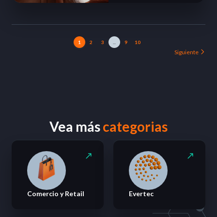
1
2
3
...
9
10
Siguiente
Vea más
categorias
Comercio y Retail
Evertec