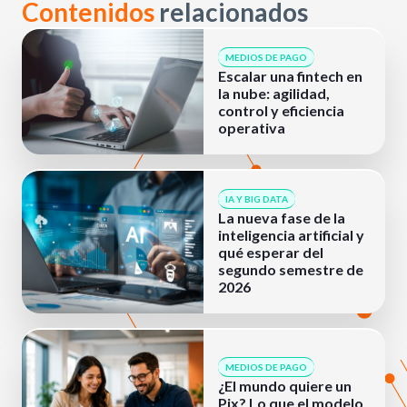
Contenidos
relacionados
MEDIOS DE PAGO
Escalar una fintech en
la nube: agilidad,
control y eficiencia
operativa
IA Y BIG DATA
La nueva fase de la
inteligencia artificial y
qué esperar del
segundo semestre de
2026
MEDIOS DE PAGO
¿El mundo quiere un
Pix? Lo que el modelo