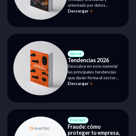
orientado por datos
Descargar
fortalece la prevención,
reduce las pérdidas
financieras y protege toda la
operación con inteligencia
en tiempo real y una visión
unificada del riesgo.
EBOOK
Tendencias 2026
Descubra en este material
las principales tendencias
que darán forma al sector
Descargar
financiero en 2026 y cómo
prepararse desde ahora para
innovar, crecer y mantener la
competitividad en un
mercado en constante
transformación.
PÓDCAST
Fraude: cómo
proteger tu empresa,