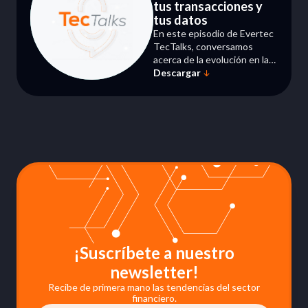
tus transacciones y
tus datos
En este episodio de Evertec
TecTalks, conversamos
acerca de la evolución en las
Descargar
modalidades de fraude que
atentan contra la seguridad
de tu organización antes,
durante y después del
procesamiento de pagos.
¡Suscríbete a nuestro
newsletter!
Recibe de primera mano las tendencias del sector
financiero.