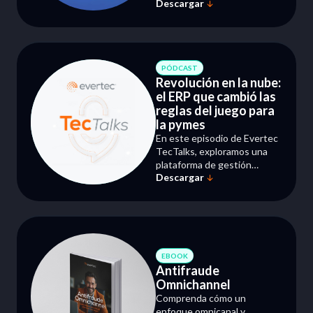
Descargar
cualquier lugar, de forma
rápida y segura. Facilita la
compra, mejora la
experiencia de tus clientes y
sigue creciendo con
PÓDCAST
confianza.
Revolución en la nube:
el ERP que cambió las
reglas del juego para
la pymes
En este episodio de Evertec
TecTalks, exploramos una
plataforma de gestión
Descargar
empresarial en la nube que
llegó para revolucionar las
operaciones de las pymes.
Entérate aquí de cómo
puedes tener una visión 360
de tu negocio, al tiempo que
reduces costos, mejoras la
EBOOK
Antifraude
eficiencia y agilizas los
Omnichannel
procesos. Todo desde la
comodidad de la nube.
Comprenda cómo un
enfoque omnicanal y