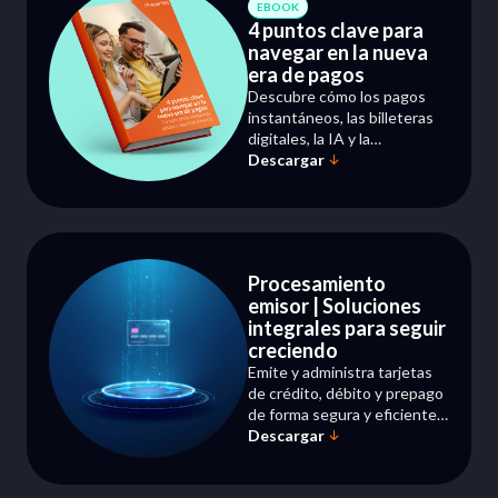
EBOOK
4 puntos clave para
navegar en la nueva
era de pagos
Descubre cómo los pagos
instantáneos, las billeteras
digitales, la IA y la
Descargar
ciberseguridad están
revolucionando la industria
financiera en América Latina.
Procesamiento
emisor | Soluciones
integrales para seguir
creciendo
Emite y administra tarjetas
de crédito, débito y prepago
de forma segura y eficiente,
Descargar
con una solución diseñada
para adaptarse a las
necesidades de tus clientes.