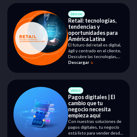
Escala tu operación con
tecnología confiable y
flexible.
EBOOK
Retail: tecnologías,
tendencias y
oportunidades para
América Latina
El futuro del retail es digital,
ágil y centrado en el cliente.
Descubre las tecnologías,
Descargar
tendencias e innovaciones
que están transformando el
comercio minorista en la
región.
VÍDEO
Pagos digitales | El
cambio que tu
negocio necesita
empieza aquí
Con nuestras soluciones de
pagos digitales, tu negocio
está listo para vender desde