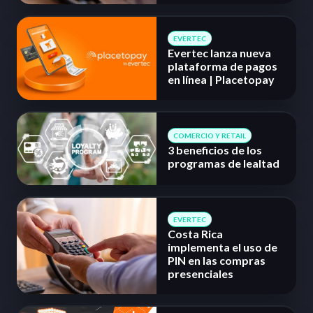
EVERTEC
Evertec lanza nueva
plataforma de pagos
en línea | Placetopay
COMERCIO Y RETAIL
3 beneficios de los
programas de lealtad
EVERTEC
Costa Rica
implementa el uso de
PIN en las compras
presenciales