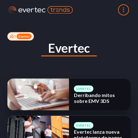
Evertec
Evertec
EVERTEC
Derribando mitos
sobre EMV 3DS
EVERTEC
Evertec lanza nueva
plataforma de pagos