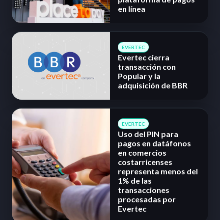
en línea
EVERTEC
Evertec cierra
transacción con
Popular y la
adquisición de BBR
EVERTEC
Uso del PIN para
pagos en datáfonos
en comercios
costarricenses
representa menos del
1% de las
transacciones
procesadas por
Evertec