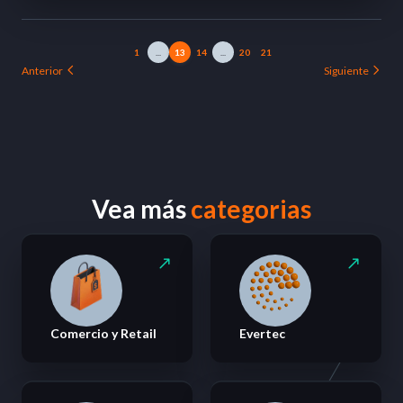
1
...
13
14
...
20
21
Anterior
Siguiente
Vea más
categorias
Comercio y Retail
Evertec