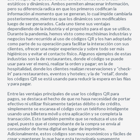
estáticos y dinámicos. Ambos permiten almacenar información,
pero su diferencia radica en que los primeros codifican la
información al momento que se generan, lo cual impide cambiarla
posteriormente, mientras que los dinámicos son modificables
luego de ser generados. Cada uno tiene sus ventajas
dependiendo de la industria y el propósito para el que se utilice.
Durante la pandemia, hemos visto como muchísimas industrias y
negocios han recurrido al uso de códigos QR y los han adoptado
como parte de su operación para facilitar la interacción con sus
clientes, ofrecer una mejor experiencia y sobre todo ser más
higiénicos y evitar el contacto físico. Algunos ejemplos de estas
industrias son la de restaurantes, donde el código se puede
usar para ver el menú, realizar la orden y pagar; en la de
hospitalidad, donde los clientes realizan reservaciones y “check-
in” para restaurantes, eventos y hoteles; y la de “retail”, donde
los códigos QR se está usando para reducir la espera en las filas
y para pagar.
Entre las ventajas principales de usar los códigos QR para
pagos, se destaca el hecho de que no haya necesidad de portar
efectivo ni utilizar físicamente tarjetas débito o de crédito,
simplemente se escanea el código con un teléfono inteligente
usando una billetera móvil u otra aplicación y se completa la
transacción. Esto también permite que se reduzca el uso de
papel, puesto que el comprobante de la compra se envía al
consumidor de forma digital en lugar de imprimirse.
Adicionalmente, estos códigos son muy económicos y fáciles de
crear y mantener, lo que hace esta tecnología sumamente