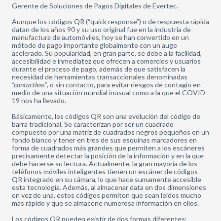
Gerente de Soluciones de Pagos Digitales de Evertec.
Aunque los códigos QR (“quick response”) o de respuesta rápida
datan de los años 90 y su uso original fue en la industria de
manufactura de automóviles, hoy se han convertido en un
método de pago importante globalmente con un auge
acelerado. Su popularidad, en gran parte, se debe a la facilidad,
accesibilidad e inmediatez que ofrecen a comercios y usuarios
durante el proceso de pago, además de que satisfacen la
necesidad de herramientas transaccionales denominadas
“contactless”
, o sin contacto, para evitar riesgos de contagio en
medio de una situación mundial inusual como a la que el COVID-
19 nos ha llevado.
Básicamente, los códigos QR son una evolución del código de
barra tradicional. Se caracterizan por ser un cuadrado
compuesto por una matriz de cuadrados negros pequeños en un
fondo blanco y tener en tres de sus esquinas marcadores en
forma de cuadrados más grandes que permiten a los escáneres
precisamente detectar la posición de la información y en la que
debe hacerse su lectura. Actualmente, la gran mayoría de los
teléfonos móviles inteligentes tienen un escáner de códigos
QR integrado en su cámara, lo que hace sumamente accesible
esta tecnología. Además, al almacenar data en dos dimensiones
en vez de una, estos códigos permiten que sean leídos mucho
más rápido y que se almacene numerosa información en ellos.
Los códigos QR pueden existir de dos formas diferentes: