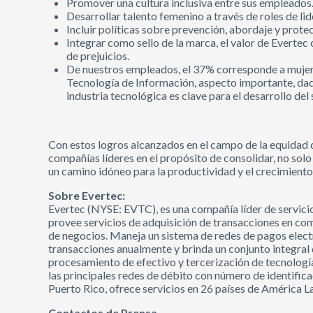
Promover una cultura inclusiva entre sus empleados
Desarrollar talento femenino a través de roles de li
Incluir políticas sobre prevención, abordaje y prote
Integrar como sello de la marca, el valor de Everte
de prejuicios.
De nuestros empleados, el 37% corresponde a mujer
Tecnología de Información, aspecto importante, dado
industria tecnológica es clave para el desarrollo del 
Con estos logros alcanzados en el campo de la equidad 
compañías líderes en el propósito de consolidar, no solo
un camino idóneo para la productividad y el crecimiento 
Sobre Evertec:
Evertec (NYSE: EVTC), es una compañía líder de servici
provee servicios de adquisición de transacciones en c
de negocios. Maneja un sistema de redes de pagos elect
transacciones anualmente y brinda un conjunto integral
procesamiento de efectivo y tercerización de tecnologí
las principales redes de débito con número de identific
Puerto Rico, ofrece servicios en 26 países de América L
Contactos de Prensa