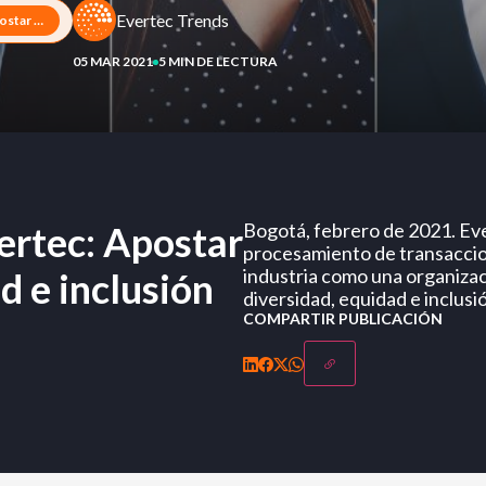
Evertec Trends
Exitosa estrategia de Evertec: Apostar por la diversidad, equidad e inclusión
05 MAR 2021
5 MIN DE LECTURA
ertec: Apostar
Bogotá, febrero de 2021. Eve
procesamiento de transaccio
industria como una organizac
d e inclusión
diversidad, equidad e inclusi
COMPARTIR PUBLICACIÓN