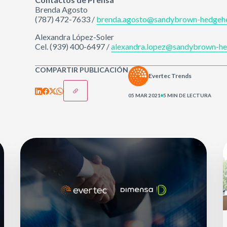
Brenda Agosto
(787) 472-7633 /
brenda.agosto@sandybrown-hedgeho
Alexandra López-Soler
Cel. (939) 400-6497 /
alexandra.lopez@sandybrown-he
COMPARTIR PUBLICACIÓN
Evertec Trends
05 MAR 2021
5 MIN DE LECTURA