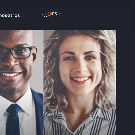
ES
 nosotros
EN