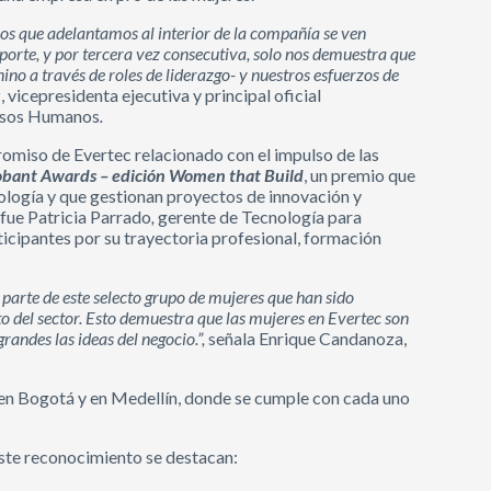
zos que adelantamos al interior de la compañía se ven
reporte, y por tercera vez consecutiva, solo nos demuestra que
no a través de roles de liderazgo- y nuestros esfuerzos de
 vicepresidenta ejecutiva y principal oficial
cursos Humanos
.
romiso de Evertec relacionado con el impulso de las
obant Awards – edición Women that Build
, un premio que
ología y que gestionan proyectos de innovación y
 fue Patricia Parrado
,
gerente de Tecnología para
icipantes por su trayectoria profesional, formación
 parte de este selecto grupo de mujeres que han sido
o del sector. Esto demuestra que las mujeres en Evertec son
randes las ideas del negocio.”,
señala Enrique Candanoza,
 en Bogotá y en Medellín, donde se cumple con cada uno
este reconocimiento se destacan: