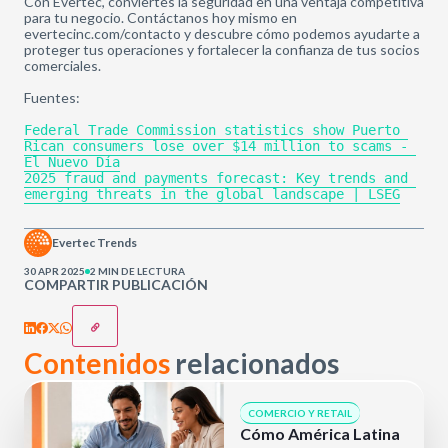
Con Evertec, conviertes la seguridad en una ventaja competitiva
para tu negocio. Contáctanos hoy mismo en
evertecinc.com/contacto y descubre cómo podemos ayudarte a
proteger tus operaciones y fortalecer la confianza de tus socios
comerciales.
Fuentes:
Federal Trade Commission statistics show Puerto 
Rican consumers lose over $14 million to scams - 
El Nuevo Día
2025 fraud and payments forecast: Key trends and 
emerging threats in the global landscape | LSEG
Evertec Trends
30 APR 2025
2 MIN DE LECTURA
COMPARTIR PUBLICACIÓN
Contenidos
relacionados
COMERCIO Y RETAIL
Cómo América Latina