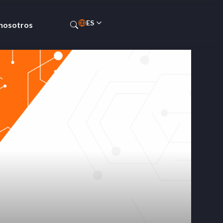
ES
 nosotros
EN