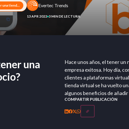
Evertec Trends
¿Por qué es importante tener una tienda virtual en mi negocio?
13 APR 2022
3 MIN DE LECTURA
tener una
Hace unos años, el tener un n
empresa exitosa. Hoy día, con
ocio?
clientes a plataformas virtua
tienda virtual se ha vuelto 
algunos beneficios de añadir
COMPARTIR PUBLICACIÓN