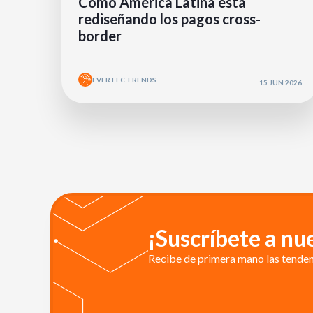
Cómo América Latina está
rediseñando los pagos cross-
border
EVERTEC TRENDS
15 JUN 2026
¡Suscríbete a nu
Recibe de primera mano las tendenc