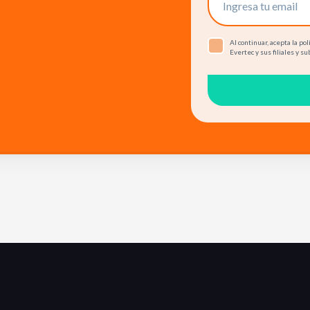
Al continuar, acepta la p
Evertec y sus filiales y su