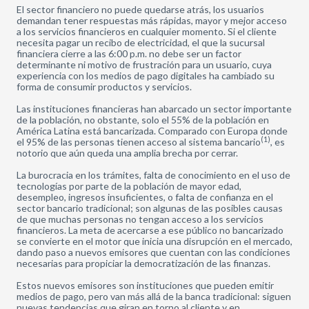
El sector financiero no puede quedarse atrás, los usuarios
demandan tener respuestas más rápidas, mayor y mejor acceso
a los servicios financieros en cualquier momento. Si el cliente
necesita pagar un recibo de electricidad, el que la sucursal
financiera cierre a las 6:00 p.m. no debe ser un factor
determinante ni motivo de frustración para un usuario, cuya
experiencia con los medios de pago digitales ha cambiado su
forma de consumir productos y servicios.
Las instituciones financieras han abarcado un sector importante
de la población, no obstante, solo el 55% de la población en
América Latina está bancarizada. Comparado con Europa donde
(1)
el 95% de las personas tienen acceso al sistema bancario
, es
notorio que aún queda una amplia brecha por cerrar.
La burocracia en los trámites, falta de conocimiento en el uso de
tecnologías por parte de la población de mayor edad,
desempleo, ingresos insuficientes, o falta de confianza en el
sector bancario tradicional; son algunas de las posibles causas
de que muchas personas no tengan acceso a los servicios
financieros. La meta de acercarse a ese público no bancarizado
se convierte en el motor que inicia una disrupción en el mercado,
dando paso a nuevos emisores que cuentan con las condiciones
necesarias para propiciar la democratización de las finanzas.
Estos nuevos emisores son instituciones que pueden emitir
medios de pago, pero van más allá de la banca tradicional: siguen
nuevas tendencias que giran en torno al cliente y en