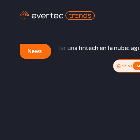
tura
Escalar una fintech en la nube: agilidad,
News
Inicio
M