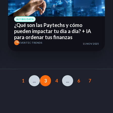
IA Y BIG DATA
¿Qué son las Paytechs y cómo
pueden impactar tu día a día? + IA
para ordenar tus finanzas
EVERTEC TRENDS
11 NOV 2025
1
...
3
4
...
6
7