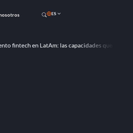
ES
 nosotros
PT-BR
EN
ntech en LatAm: las capacidades que definen a las