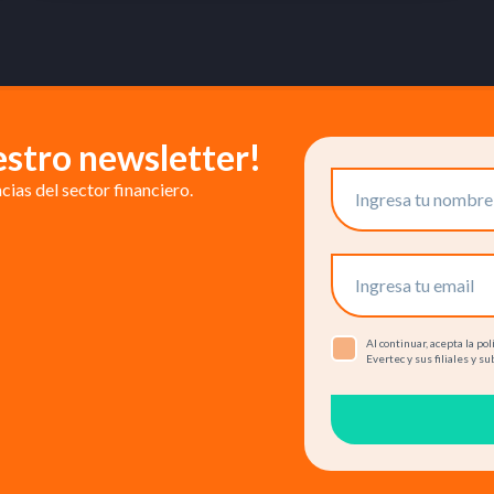
estro newsletter!
ias del sector financiero.
Al continuar, acepta la p
Evertec y sus filiales y su