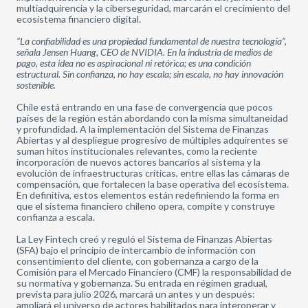
multiadquirencia y la ciberseguridad, marcarán el crecimiento del
ecosistema financiero digital.
“La confiabilidad es una propiedad fundamental de nuestra tecnología”,
señala Jensen Huang, CEO de NVIDIA. En la industria de medios de
pago, esta idea no es aspiracional ni retórica; es una condición
estructural. Sin confianza, no hay escala; sin escala, no hay innovación
sostenible.
Chile está entrando en una fase de convergencia que pocos
países de la región están abordando con la misma simultaneidad
y profundidad. A la implementación del Sistema de Finanzas
Abiertas y al despliegue progresivo de múltiples adquirentes se
suman hitos institucionales relevantes, como la reciente
incorporación de nuevos actores bancarios al sistema y la
evolución de infraestructuras críticas, entre ellas las cámaras de
compensación, que fortalecen la base operativa del ecosistema.
En definitiva, estos elementos están redefiniendo la forma en
que el sistema financiero chileno opera, compite y construye
confianza a escala.
La Ley Fintech creó y reguló el Sistema de Finanzas Abiertas
(SFA) bajo el principio de intercambio de información con
consentimiento del cliente, con gobernanza a cargo de la
Comisión para el Mercado Financiero (CMF) la responsabilidad de
su normativa y gobernanza. Su entrada en régimen gradual,
prevista para julio 2026, marcará un antes y un después:
ampliará el universo de actores habilitados para interoperar y