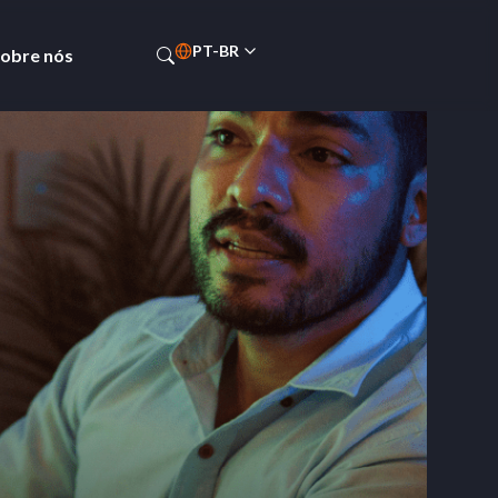
PT-BR
obre nós