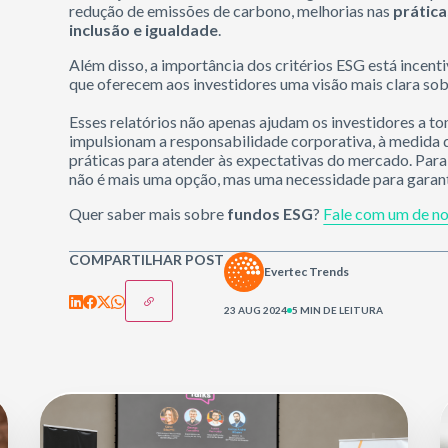
redução de emissões de carbono, melhorias nas
prátic
inclusão e
igualdade
.
Além disso, a importância dos critérios ESG está incen
que oferecem aos investidores uma visão mais clara so
Esses relatórios não apenas ajudam os investidores a 
impulsionam a responsabilidade corporativa, à medida
práticas para atender às expectativas do mercado. Para
não é mais uma opção, mas uma necessidade para garanti
Quer saber mais sobre
fundos ESG
?
Fale com um de no
COMPARTILHAR POST
Evertec Trends
23 AUG 2024
5 MIN DE LEITURA