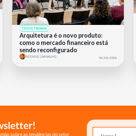
TECH E TRENDS
Arquitetura é o novo produto:
como o mercado financeiro está
sendo reconfigurado
GEORGE CARVALHO
06 JUL 2026
sletter!
mão sobre as tendências do setor