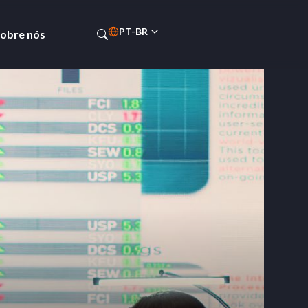
PT-BR
obre nós