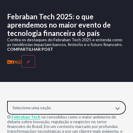
Febraban Tech 2025: o que
aprendemos no maior evento de
tecnologia financeira do país
Confira os destaques do Febraban Tech 2025 e entenda como
as tendências impactam bancos, fintechs e o futuro financeiro.
COMPARTILHAR POST
Selecione uma seção
O
Febraban Tech
se consolidou como o maior ambiente de
debate sobre inovação, regulação e negócios no setor
financeiro do Brasil. Em um contexto marcado por profundas
transformações tecnológicas e por um cliente mais exigente, o