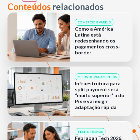
Conteúdos
relacionados
COMÉRCIO E VAREJO
Como a América
Latina está
redesenhando os
pagamentos cross-
border
MEIOS DE PAGAMENTOS
Infraestrutura para
split payment será
“muito superior” à do
Pix e vai exigir
adaptação rápida
TECH E TRENDS
Febraban Tech 2026: