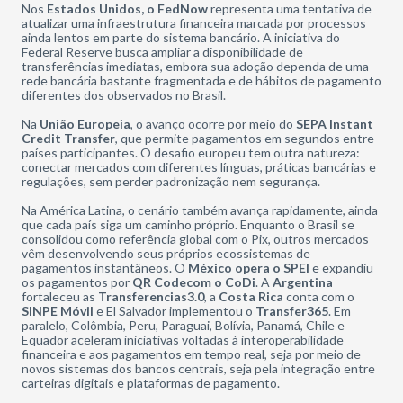
Nos
Estados Unidos, o FedNow
representa uma tentativa de
atualizar uma infraestrutura financeira marcada por processos
ainda lentos em parte do sistema bancário. A iniciativa do
Federal Reserve busca ampliar a disponibilidade de
transferências imediatas, embora sua adoção dependa de uma
rede bancária bastante fragmentada e de hábitos de pagamento
diferentes dos observados no Brasil.
Na
União Europeia
, o avanço ocorre por meio do
SEPA Instant
Credit Transfer
, que permite pagamentos em segundos entre
países participantes. O desafio europeu tem outra natureza:
conectar mercados com diferentes línguas, práticas bancárias e
regulações, sem perder padronização nem segurança.
Na América Latina, o cenário também avança rapidamente, ainda
que cada país siga um caminho próprio. Enquanto o Brasil se
consolidou como referência global com o Pix, outros mercados
vêm desenvolvendo seus próprios ecossistemas de
pagamentos instantâneos. O
México opera o SPEI
e expandiu
os pagamentos por
QR Codecom o CoDi
. A
Argentina
fortaleceu as
Transferencias3.0
, a
Costa Rica
conta com o
SINPE Móvil
e El Salvador implementou o
Transfer365
. Em
paralelo, Colômbia, Peru, Paraguai, Bolívia, Panamá, Chile e
Equador aceleram iniciativas voltadas à interoperabilidade
financeira e aos pagamentos em tempo real, seja por meio de
novos sistemas dos bancos centrais, seja pela integração entre
carteiras digitais e plataformas de pagamento.