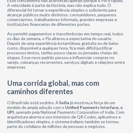
Esse crescimento não aconteceu apenas porque o Pix é rápido.
A velocidade é parte da história, mas não explica tudo. O
diferencial foi tornar a experiência simples o suficiente para
alcançar públicos muito distintos: consumidores, pequenos
comerciantes, trabalhadores informais, grandes empresas e
instituições financeiras de diferentes portes.
Ao permitir pagamentos e transferências em tempo real, todos
os dias da semana, o Pix alterou a expectativa do usuário.
Depois de uma experiência instantânea, gratuita ou de baixo
custo, disponível a qualquer hora, fica mais difícil justificar
processos lentos, tarifas pouco claras ou jornadas cheias de
etapas. Esse novo padrão passou a influenciar compras no
varejo, cobranças recorrentes, serviços digitais e relações entre
empresas.
Uma corrida global, mas com
caminhos diferentes
O Brasil não está sozinho. A
Índia
já mostrou a força de um
modelo de ampla adoção com o
Unified Payments Interface, o
UP
I
, operado pela National Payments Corporation of India. Com
arquitetura aberta e uso intensivo de QR Codes, aplicativos e
identificadores simples, o sistema indiano também se tornou
parte do cotidiano de milhões de pessoas e negócios.