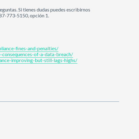
eguntas. Si tienes dudas puedes escribirnos
787-773-5150, opción 1.
iance-fines-and-penalties/
e-consequences-of-a-data-breach/
ance-improving-but-still-lags-highs/