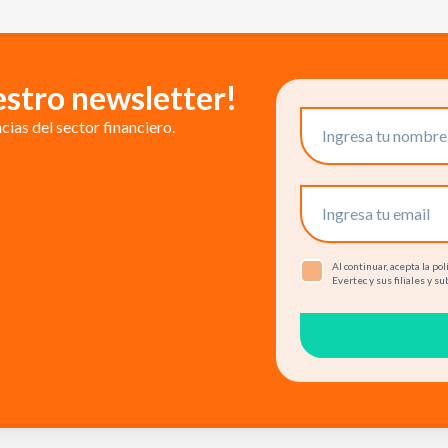
estro newsletter!
ias del sector financiero.
Al continuar, acepta la p
Evertec y sus filiales y su