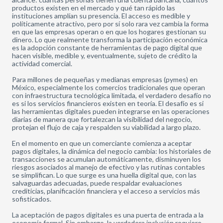
productos existen en el mercado y qué tan rápido las
instituciones amplían su presencia. El acceso es medible y
políticamente atractivo, pero por sí solo rara vez cambia la forma
en que las empresas operan o en que los hogares gestionan su
dinero. Lo que realmente transforma la participación económica
es la adopción constante de herramientas de pago digital que
hacen visible, medible y, eventualmente, sujeto de crédito la
actividad comercial.
Para millones de pequeñas y medianas empresas (pymes) en
México, especialmente los comercios tradicionales que operan
con infraestructura tecnológica limitada, el verdadero desafío no
es si los servicios financieros existen en teoría. El desafío es si
las herramientas digitales pueden integrarse en las operaciones
diarias de manera que fortalezcan la visibilidad del negocio,
protejan el flujo de caja y respalden su viabilidad a largo plazo.
En el momento en que un comerciante comienza a aceptar
pagos digitales, la dinámica del negocio cambia: los historiales de
transacciones se acumulan automáticamente, disminuyen los
riesgos asociados al manejo de efectivo y las rutinas contables
se simplifican. Lo que surge es una huella digital que, con las
salvaguardas adecuadas, puede respaldar evaluaciones
crediticias, planificación financiera y el acceso a servicios más
sofisticados.
La aceptación de pagos digitales es una puerta de entrada a la
economía formal. Sin embargo, la verdadera inclusión requiere