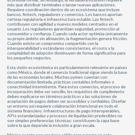
más que distribuir terminales o lanzar nuevas aplicaciones.
Requiere coordinación dentro de un ecosistema que incluye
bancos, fintech, reguladores y comercios. Los bancos aportan
certeza regulatoria e infraestructura estable. Las fintech
contribuyen con agilidad y nuevos modelos centrados en el
usuario. Los reguladores garantizan seguridad, protección al
consumidor y confianza. Cuando cada actor optimiza únicamente
su propio ámbito sin alineación, la fragmentación genera fricción.
Cuando existe un compromiso compartido con la
interoperabilidad y estándares consistentes, el costo y la
complejidad de adopción disminuyen de forma significativa para
los pequeños negocios.
Esta visión ecosistémica es particularmente relevante en países
como México, donde el comercio tradicional sigue siendo la base
de las economías locales. Muchas pymes cuentan con
documentación limitada, prácticas contables informales o
conectividad intermitente. Para estos comercios, el proceso de
incorporación debe ser sencillo, los requisitos de cumplimiento
deben explicarse en términos prácticos y las soluciones de
aceptación de pagos deben ser accesibles y confiables. Diseñar
un entorno así requiere colaboración intencional en todo el
sistema financiero. Infraestructuras de pago interoperables,
APIs estandarizadas y procesos de liquidación predecibles no
son simples preferencias técnicas: constituyen la capa base
sobre la que depende la inclusión a gran escala.
México cuenta con una base sólida para avanzar en esta