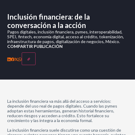
Inclusión financiera: de la
conversación a la acción
Pagos digitales, inclusión financiera, pymes, interoperabilidad,
SPEI, fintech, economía digital, acceso al crédito, tokenización,
infraestructura de pagos, digitalización de negocios, México.
COMPARTIR PUBLICACIÓN
La inclusión financiera va más allá del acceso a servicios:
depende del uso real de pagos digitales. Cuando las pymes
adoptan estas herramientas, generan historial financiero,
reducen riesgos y acceden a crédito. Esto fortalece su
crecimiento y las integra a la economía formal.
La inclusión financiera suele discutirse como una cuestión de
alcance: cuántas personas tienen una cuenta bancaria, cuántos