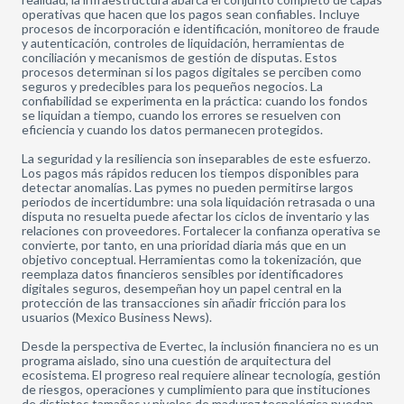
operativas que hacen que los pagos sean confiables. Incluye
procesos de incorporación e identificación, monitoreo de fraude
y autenticación, controles de liquidación, herramientas de
conciliación y mecanismos de gestión de disputas. Estos
procesos determinan si los pagos digitales se perciben como
seguros y predecibles para los pequeños negocios. La
confiabilidad se experimenta en la práctica: cuando los fondos
se liquidan a tiempo, cuando los errores se resuelven con
eficiencia y cuando los datos permanecen protegidos.
La seguridad y la resiliencia son inseparables de este esfuerzo.
Los pagos más rápidos reducen los tiempos disponibles para
detectar anomalías. Las pymes no pueden permitirse largos
periodos de incertidumbre: una sola liquidación retrasada o una
disputa no resuelta puede afectar los ciclos de inventario y las
relaciones con proveedores. Fortalecer la confianza operativa se
convierte, por tanto, en una prioridad diaria más que en un
objetivo conceptual. Herramientas como la tokenización, que
reemplaza datos financieros sensibles por identificadores
digitales seguros, desempeñan hoy un papel central en la
protección de las transacciones sin añadir fricción para los
usuarios (Mexico Business News).
Desde la perspectiva de Evertec, la inclusión financiera no es un
programa aislado, sino una cuestión de arquitectura del
ecosistema. El progreso real requiere alinear tecnología, gestión
de riesgos, operaciones y cumplimiento para que instituciones
de distintos tamaños y niveles de madurez tecnológica puedan