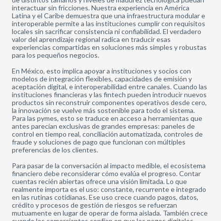
interactuar sin fricciones. Nuestra experiencia en América
Latina y el Caribe demuestra que una infraestructura modular e
interoperable permite a las instituciones cumplir con requisitos
locales sin sacrificar consistencia ni confiabilidad. El verdadero
valor del aprendizaje regional radica en traducir esas
experiencias compartidas en soluciones más simples y robustas
para los pequeños negocios.
En México, esto implica apoyar a instituciones y socios con
modelos de integración flexibles, capacidades de emisión y
aceptación digital, e interoperabilidad entre canales. Cuando las
instituciones financieras y las fintech pueden introducir nuevos
productos sin reconstruir componentes operativos desde cero,
la innovación se vuelve más sostenible para todo el sistema.
Para las pymes, esto se traduce en acceso a herramientas que
antes parecían exclusivas de grandes empresas: paneles de
control en tiempo real, conciliación automatizada, controles de
fraude y soluciones de pago que funcionan con múltiples
preferencias de los clientes.
Para pasar de la conversación al impacto medible, el ecosistema
financiero debe reconsiderar cómo evalúa el progreso. Contar
cuentas recién abiertas ofrece una visión limitada. Lo que
realmente importa es el uso: constante, recurrente e integrado
en las rutinas cotidianas. Ese uso crece cuando pagos, datos,
crédito y procesos de gestión de riesgos se refuerzan
mutuamente en lugar de operar de forma aislada. También crece
cuando los comerciantes confían en que los pagos digitales