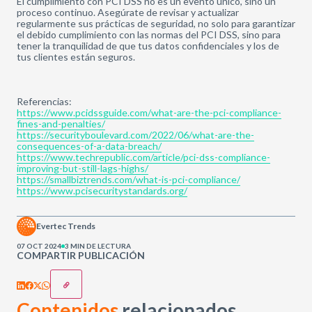
El cumplimiento con PCI DSS no es un evento único, sino un
proceso continuo. Asegúrate de revisar y actualizar
regularmente sus prácticas de seguridad, no solo para garantizar
el debido cumplimiento con las normas del PCI DSS, sino para
tener la tranquilidad de que tus datos confidenciales y los de
tus clientes están seguros.
Referencias:
https://www.pcidssguide.com/what-are-the-pci-compliance-
fines-and-penalties/
https://securityboulevard.com/2022/06/what-are-the-
consequences-of-a-data-breach/
https://www.techrepublic.com/article/pci-dss-compliance-
improving-but-still-lags-highs/
https://smallbiztrends.com/what-is-pci-compliance/
https://www.pcisecuritystandards.org/
Evertec Trends
07 OCT 2024
3 MIN DE LECTURA
COMPARTIR PUBLICACIÓN
Contenidos
relacionados