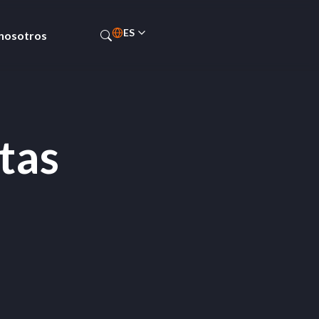
ES
 nosotros
PT-BR
tas