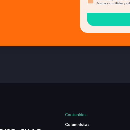
Evertec y sus filiales y su
Contenidos
Columnistas