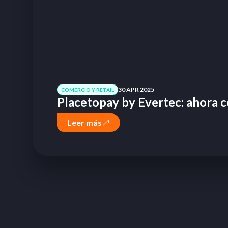
30 APR 2025
COMERCIO Y RETAIL
Placetopay by Evertec: ahora 
Leer más