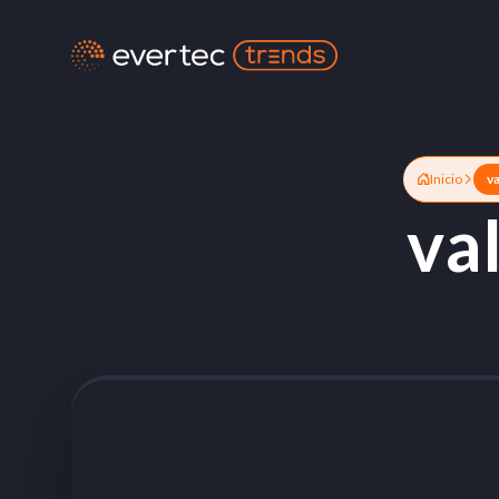
Inicio
v
va