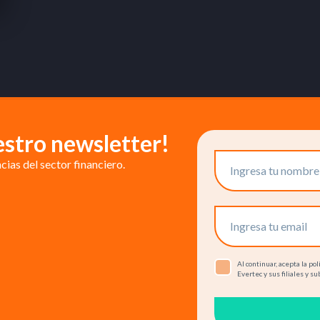
estro newsletter!
ias del sector financiero.
Al continuar, acepta la p
Evertec y sus filiales y su