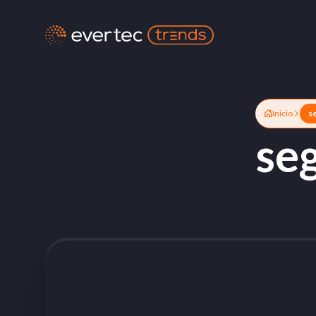
Inicio
s
se