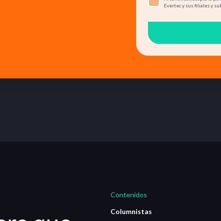
Evertec y sus filiales y su
Contenidos
Columnistas