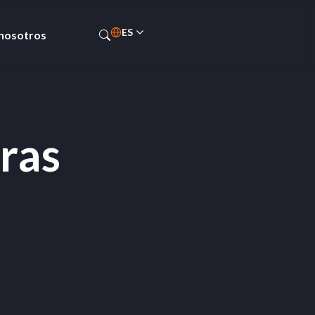
ES
 nosotros
PT-BR
ras