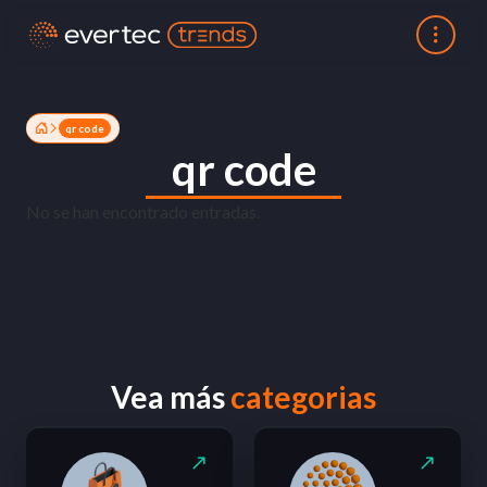
qr code
qr code
No se han encontrado entradas.
Vea más
categorias