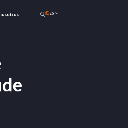
ES
 nosotros
PT-BR
EN
e
ude