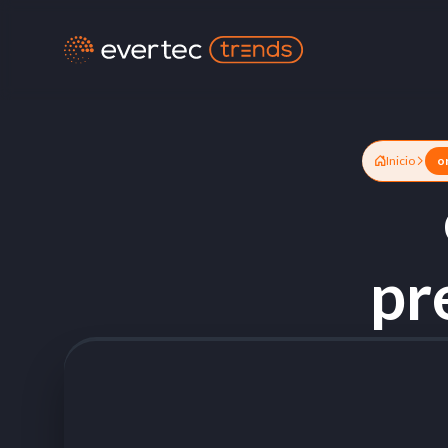
Inicio
o
pr