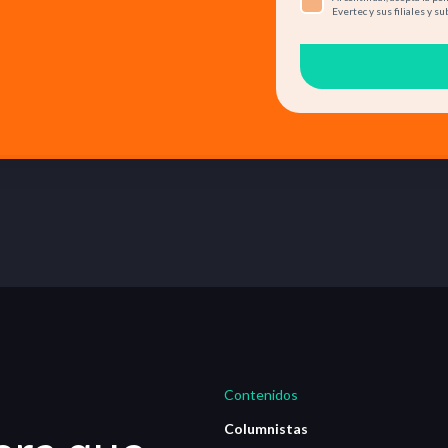
Evertec y sus filiales y su
Contenidos
Columnistas