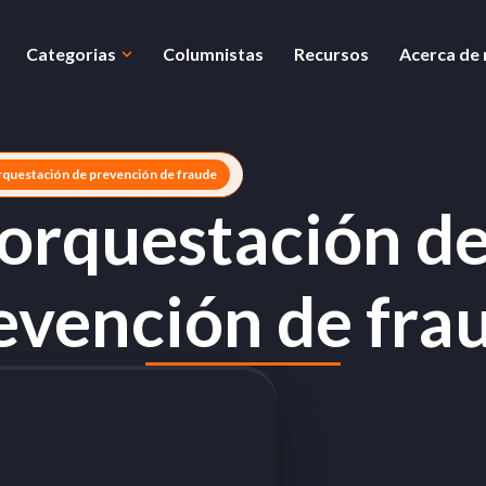
Categorias
Columnistas
Recursos
Acerca de
rquestación de prevención de fraude
orquestación d
evención de fra