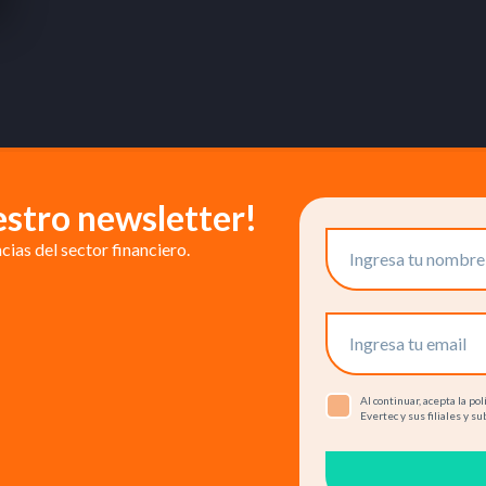
estro newsletter!
ias del sector financiero.
Al continuar, acepta la p
Evertec y sus filiales y su