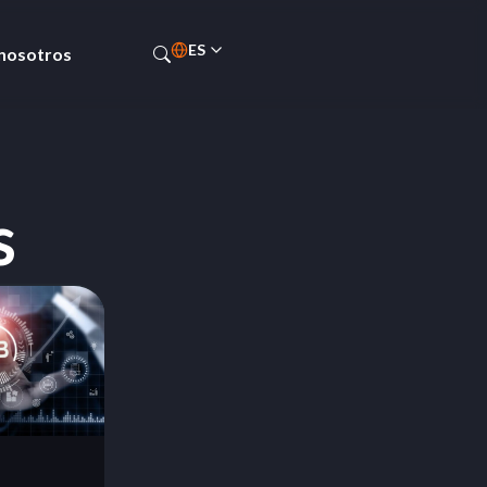
ES
 nosotros
PT-BR
s