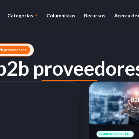
Categorias
Columnistas
Recursos
Acerca de
2b proveedores
b2b proveedore
COMERCIO Y RETAIL