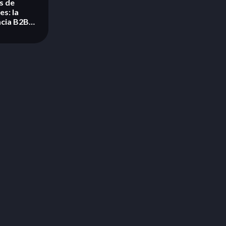
s de
es: la
acia B2B