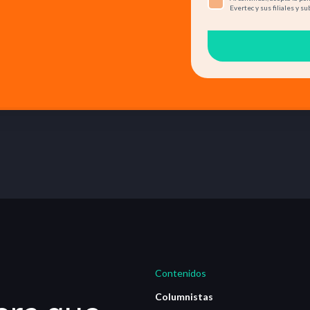
Evertec y sus filiales y su
Contenidos
Columnistas