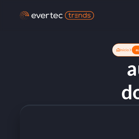
Inicio
a
a
d