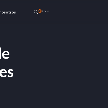
ES
 nosotros
PT-BR
EN
de
es