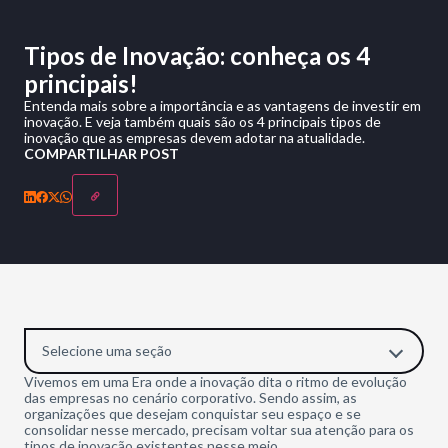
Tipos de Inovação: conheça os 4
principais!
Entenda mais sobre a importância e as vantagens de investir em
inovação. E veja também quais são os 4 principais tipos de
inovação que as empresas devem adotar na atualidade.
COMPARTILHAR POST
Selecione uma seção
Vivemos em uma Era onde a inovação dita o ritmo de evolução
das empresas no cenário corporativo. Sendo assim, as
organizações que desejam conquistar seu espaço e se
consolidar nesse mercado, precisam voltar sua atenção para os
tipos de inovação existentes nesse meio.