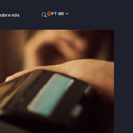
PT-BR
obre nós