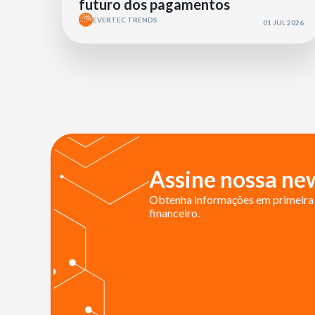
futuro dos pagamentos
EVERTEC TRENDS
01 JUL 2026
Assine nossa new
Obtenha informações em primeira 
financeiro.