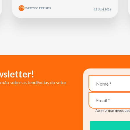
EVERTEC TRENDS
15 JUN 2026
sletter!
mão sobre as tendências do setor
Ao informar meus dad