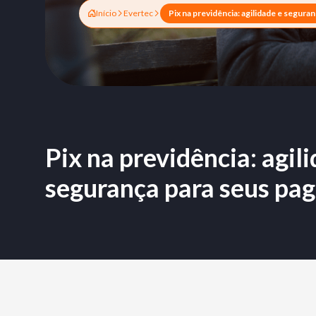
Início
Evertec
Pix na previdência: agil
segurança para seus pa