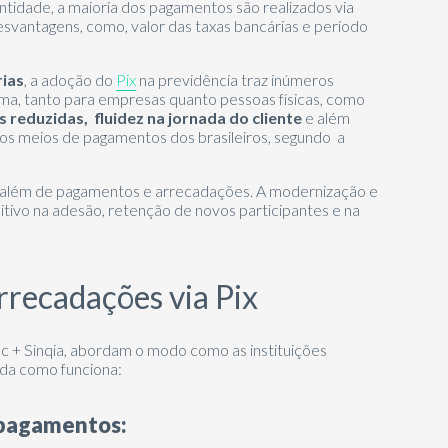
tidade, a maioria dos pagamentos são realizados via
svantagens, como, valor das taxas bancárias e período
rias
, a adoção do
Pix
na previdência traz inúmeros
a, tanto para empresas quanto pessoas físicas, como
s reduzidas, fluidez na jornada do cliente
e além
ros meios de pagamentos dos brasileiros, segundo a
 além de pagamentos e arrecadações. A modernização e
sitivo na adesão, retenção de novos participantes e na
recadações via Pix
c + Sinqia, abordam o modo como as instituições
da como funciona:
s pagamentos: