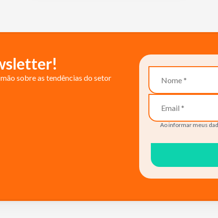
sletter!
mão sobre as tendências do setor
Ao informar meus dad