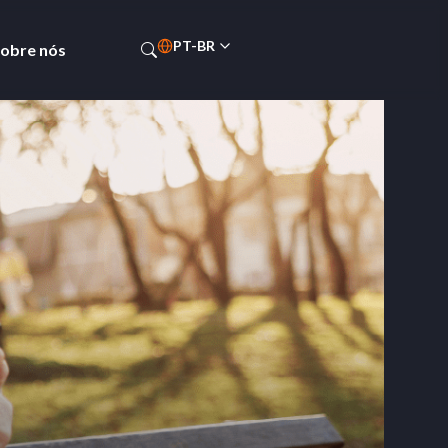
PT-BR
obre nós