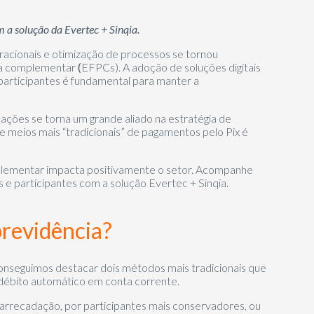
 a solução da Evertec + Sinqia.
racionais e otimização de processos se tornou
ia complementar
(
EFPCs). A adoção de soluções digitais
 participantes é fundamental para manter a
ões se torna um grande aliado na estratégia de
de meios mais “tradicionais” de pagamentos pelo Pix é
mplementar impacta positivamente o setor. Acompanhe
 e participantes com a solução Evertec + Sinqia.
previdência?
nseguimos destacar dois métodos mais tradicionais que
o débito automático em conta corrente.
 arrecadação
, por participantes mais conservadores, ou