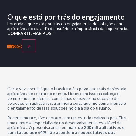
O que está por trás do engajamento
Entenda o que está por trás do engajamento de soluções em
aplicativos no dia a dia do usuário e a importância da experiência.
COMPARTILHAR POST
Certa vez, escutei que o brasileiro é o povo que mais desinstala
aplicativos de celular no mundo. Fiquei com isso na cabeça e,
sempre que me deparo com temas sensíveis ao sucesso de
soluções em aplicativos, a primeira coisa que me vem à mente é
o engajamento dessas soluções no dia a dia do usuário.
Recentemente, tive contato com um estudo realizado pela Eitri,
uma empresa especializada no desenvolvimento escalável de
aplicativos. A pesquisa analisou
mais de 200 mil aplicativos e
constatou que 64% não atendem às expectativas dos