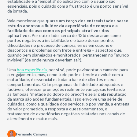
estabilidade e a “empatia” do aplicativo com o usuário são
essenciais, pois o cuidado com a frustração é um ponto sensível
da jornada.
Vale mencionar que
quase um terço dos entrevistados nesse
estudo apontou a fluidez da experiência de compra e a
facilidade de uso como os principais atrativos dos
aplicativos.
Por outro lado, cerca de 43% destacaram como
pontos negativos a instabilidade e o baixo desempenho,
dificuldades no processo de compra, erros em cupons e
descontos e problemas com frete e entrega – aspectos que,
quando bem planejados e monitorados, permanecem no “mundo
invisível” (de onde nunca deveriam sair).
Uma
boa experiência
, por si só, pode pavimentar o caminho para
o engajamento, mas, como tudo pode e tende a evoluir com a
maturidade, é essencial estudar a base de clientes e seus
comportamentos. Criar programas de fidelidade adequados e
factíveis, oferecer promoções realmente vantajosas (evitando
as famosas “metade do dobro do preço”) e zelar pela reputação
da marca são ações fundamentais. Isso envolve uma série de
cuidados, como a qualidade dos serviços, o pós-venda, a entrega
do valor prometido, a resposta a questionamentos, o
tratamento de experiências negativas relatadas nos canais de
atendimento e muito mais.
Fernando Campos