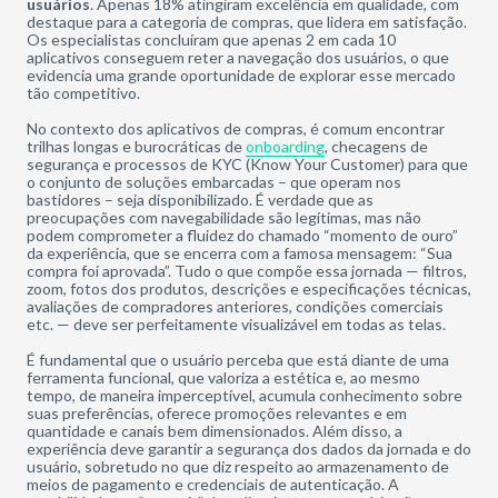
usuários
. Apenas 18% atingiram excelência em qualidade, com
destaque para a categoria de compras, que lidera em satisfação.
Os especialistas concluíram que apenas 2 em cada 10
aplicativos conseguem reter a navegação dos usuários, o que
evidencia uma grande oportunidade de explorar esse mercado
tão competitivo.
No contexto dos aplicativos de compras, é comum encontrar
trilhas longas e burocráticas de
onboarding
, checagens de
segurança e processos de KYC (Know Your Customer) para que
o conjunto de soluções embarcadas – que operam nos
bastidores – seja disponibilizado. É verdade que as
preocupações com navegabilidade são legítimas, mas não
podem comprometer a fluidez do chamado “momento de ouro”
da experiência, que se encerra com a famosa mensagem: “Sua
compra foi aprovada”. Tudo o que compõe essa jornada — filtros,
zoom, fotos dos produtos, descrições e especificações técnicas,
avaliações de compradores anteriores, condições comerciais
etc. — deve ser perfeitamente visualizável em todas as telas.
É fundamental que o usuário perceba que está diante de uma
ferramenta funcional, que valoriza a estética e, ao mesmo
tempo, de maneira imperceptível, acumula conhecimento sobre
suas preferências, oferece promoções relevantes e em
quantidade e canais bem dimensionados. Além disso, a
experiência deve garantir a segurança dos dados da jornada e do
usuário, sobretudo no que diz respeito ao armazenamento de
meios de pagamento e credenciais de autenticação. A