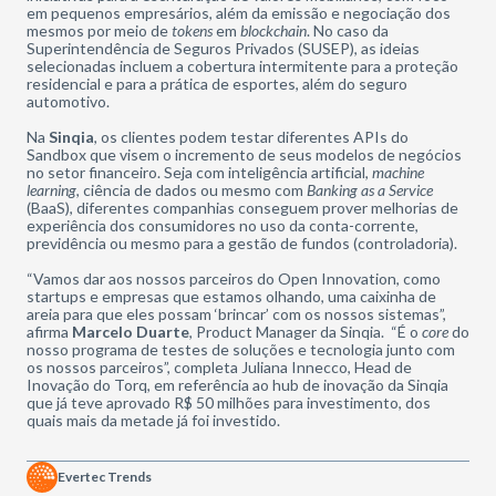
em pequenos empresários, além da emissão e negociação dos
mesmos por meio de
tokens
em
blockchain
. No caso da
Superintendência de Seguros Privados (SUSEP), as ideias
selecionadas incluem a cobertura intermitente para a proteção
residencial e para a prática de esportes, além do seguro
automotivo.
Na
Sinqia
, os clientes podem testar diferentes APIs do
Sandbox que visem o incremento de seus modelos de negócios
no setor financeiro. Seja com inteligência artificial,
machine
learning
, ciência de dados ou mesmo com
Banking as a Service
(BaaS), diferentes companhias conseguem prover melhorias de
experiência dos consumidores no uso da conta-corrente,
previdência ou mesmo para a gestão de fundos (controladoria).
“Vamos dar aos nossos parceiros do Open Innovation, como
startups e empresas que estamos olhando, uma caixinha de
areia para que eles possam ‘brincar’ com os nossos sistemas”,
afirma
Marcelo Duarte
, Product Manager da Sinqia. “É o
core
do
nosso programa de testes de soluções e tecnologia junto com
os nossos parceiros”, completa Juliana Innecco, Head de
Inovação do Torq, em referência ao hub de inovação da Sinqia
que já teve aprovado R$ 50 milhões para investimento, dos
quais mais da metade já foi investido.
Evertec Trends