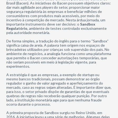
Brasil (Bacen). As iniciativas do Bacen possuem objetivos claros:
dar mais agilidade aos
players
do setor, proporcionar maior
segurança regulatória às empresas e beneficiar milhões de
consumidores com produtos mais acessíveis, por meio do
incentivo à competição de mercado. Nesta árdua jornada, um
importante instrumento deve ser decisivo: o
Sandbox
Regulatório
, ambiente de testes controlado exclusivamente
pela autoridade monetária.
De forma simples, a tradução do inglês para o termo “Sandbox”
significa caixa de areia. A palavra tem origem nos espaços de
brincadeiras utilizados por crianças sob supervisão dos pais. No
ambiente de negócios, a analogia funciona como uma plataforma
que permite o Bacen conceder autorizações temporárias, que
não seriam possíveis em meio à legislação vigente, para
experimentos.
A estratégia é que as empresas, a exemplo de
startups
ou
mesmo bancos tradicionais, possam demonstrar ao órgão
regulador o ganho de valor agregado e aperfeiçoamento do
mercado, caso as regras sejam alteradas. É importante dizer que,
para isso, o setor privado dispõe de garantias de que eventuais
quebras de regras não receberão qualquer punição. Por outro
lado, a instituição monetária age para que nenhuma fraude
ocorra durante o processo.
A primeira proposta de Sandbox surgiu no Reino Unido, em
2016. A iniciativa levou a uma série de melhorias. Algumas delas