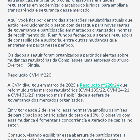
regulatórias em modernizar o arcabouço jurídica, para ampliar a
transparência e segurança desse mercado.
Aqui, você fica por dentro das alterações regulatórias atuais que
estão revolucionando o setor, com destaque para novas regras
de governança e participação em mercados organizados, normas
de recolhimento do IR em fundos fechados, a agenda reguladora
de contabilidade e auditoria, entre outras mudanças que
entraram em pauta nesse período.
Os dados a seguir foram organizados a partir dos alertas sobre
mudanças regulatórias da Compliasset, uma empresa do grupo
Evertec + Sinqia.
Resolução CVM n°220
A CVM divulgou em março de 2025 a
Resolução n°220/24
que
reformulou três marcos regulatórios (CVM 135/22, CVM 24/21
e CVM 31/21) trazendo mais flexibilidade a esfera de
governança dos mercados organizados.
Em vigor desde 2 de janeiro, essa normativa ampliou os limites
de participação acionário acima do teto de 10%. O objetivo com
essa mudança é fomentar a concorrência e geração de capital no
setor.
Contudo, visando equilibrar essa abertura de participantes, a
nova resolução implementou algumas salvaguardas, como