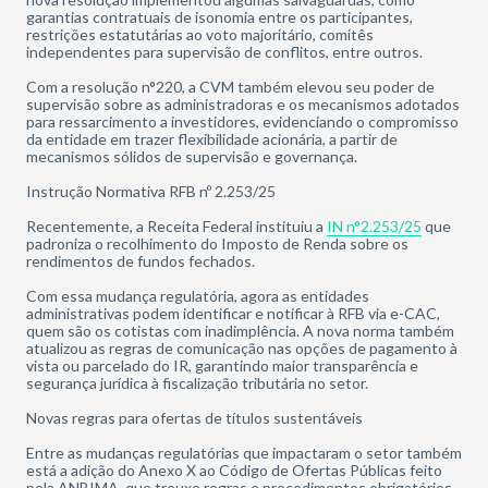
garantias contratuais de isonomia entre os participantes,
restrições estatutárias ao voto majoritário, comitês
independentes para supervisão de conflitos, entre outros.
Com a resolução n°220, a CVM também elevou seu poder de
supervisão sobre as administradoras e os mecanismos adotados
para ressarcimento a investidores, evidenciando o compromisso
da entidade em trazer flexibilidade acionária, a partir de
mecanismos sólidos de supervisão e governança.
Instrução Normativa RFB nº 2.253/25
Recentemente, a Receita Federal instituiu a
IN n°2.253/25
que
padroniza o recolhimento do Imposto de Renda sobre os
rendimentos de fundos fechados.
Com essa mudança regulatória, agora as entidades
administrativas podem identificar e notificar à RFB via e-CAC,
quem são os cotistas com inadimplência. A nova norma também
atualizou as regras de comunicação nas opções de pagamento à
vista ou parcelado do IR, garantindo maior transparência e
segurança jurídica à fiscalização tributária no setor.
Novas regras para ofertas de títulos sustentáveis
Entre as mudanças regulatórias que impactaram o setor também
está a adição do Anexo X ao Código de Ofertas Públicas feito
pela ANBIMA, que trouxe regras e procedimentos obrigatórios