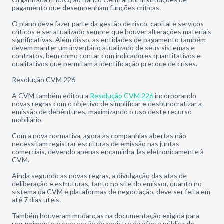
pagamento que desempenham funções críticas.
O plano deve fazer parte da gestão de risco, capital e serviços
críticos e ser atualizado sempre que houver alterações materiais
significativas. Além disso, as entidades de pagamento também
devem manter um inventário atualizado de seus sistemas e
contratos, bem como contar com indicadores quantitativos e
qualitativos que permitam a identificação precoce de crises.
Resolução CVM 226
A CVM também editou a
Resolução CVM 226
incorporando
novas regras com o objetivo de simplificar e desburocratizar a
emissão de debêntures, maximizando o uso deste recurso
mobiliário.
Com a nova normativa, agora as companhias abertas não
necessitam registrar escrituras de emissão nas juntas
comerciais, devendo apenas encaminha-las eletronicamente à
CVM.
Ainda segundo as novas regras, a divulgação das atas de
deliberação e estruturas, tanto no site do emissor, quanto no
sistema da CVM e plataformas de negociação, deve ser feita em
até 7 dias uteis.
Também houveram mudanças na documentação exigida para
requerimento e concessão do registro da oferta pública de