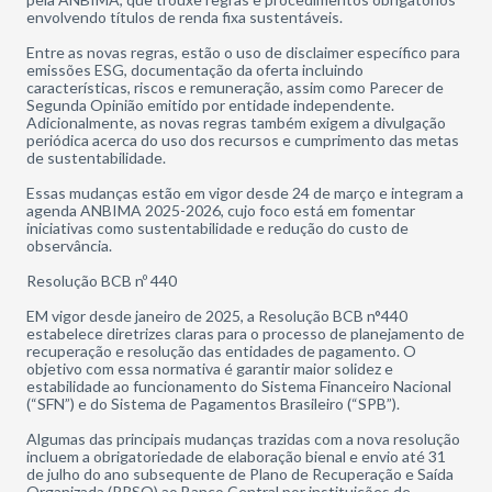
envolvendo títulos de renda fixa sustentáveis.
Entre as novas regras, estão o uso de disclaimer específico para
emissões ESG, documentação da oferta incluindo
características, riscos e remuneração, assim como Parecer de
Segunda Opinião emitido por entidade independente.
Adicionalmente, as novas regras também exigem a divulgação
periódica acerca do uso dos recursos e cumprimento das metas
de sustentabilidade.
Essas mudanças estão em vigor desde 24 de março e integram a
agenda ANBIMA 2025-2026, cujo foco está em fomentar
iniciativas como sustentabilidade e redução do custo de
observância.
Resolução BCB nº 440
EM vigor desde janeiro de 2025, a Resolução BCB n°440
estabelece diretrizes claras para o processo de planejamento de
recuperação e resolução das entidades de pagamento. O
objetivo com essa normativa é garantir maior solidez e
estabilidade ao funcionamento do Sistema Financeiro Nacional
(“SFN”) e do Sistema de Pagamentos Brasileiro (“SPB”).
Algumas das principais mudanças trazidas com a nova resolução
incluem a obrigatoriedade de elaboração bienal e envio até 31
de julho do ano subsequente de Plano de Recuperação e Saída
Organizada (PRSO) ao Banco Central por instituições de