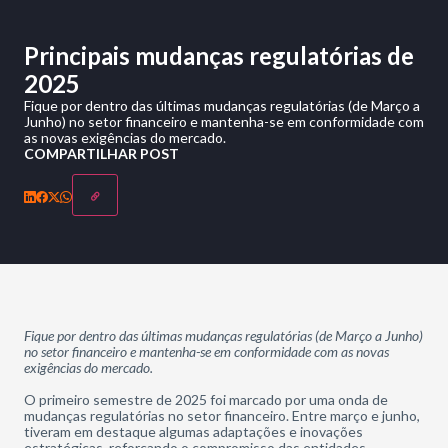
Principais mudanças regulatórias de
2025
Fique por dentro das últimas mudanças regulatórias (de Março a
Junho) no setor financeiro e mantenha-se em conformidade com
as novas exigências do mercado.
COMPARTILHAR POST
Fique por dentro das
últimas
mudanças regulatórias (de Março a Junho)
no setor financeiro
e mantenha-se em conformidade com as novas
exigências do
mercado.
O primeiro semestre de 2025 foi marcado por uma onda de
mudanças regulatórias no setor financeiro. Entre março e junho,
tiveram em destaque algumas adaptações e inovações
estratégicas, reforçando o compromisso das entidades