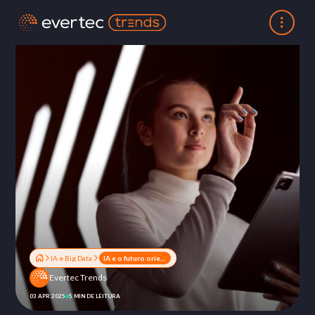
IA e Big Data
IA e o futuro orientado por dados: como a tecnologia está transformando a gestão de dados
Evertec Trends
03 APR 2025
5 MIN DE LEITURA