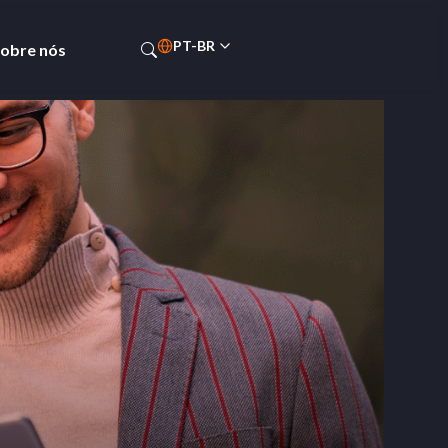
PT-BR
obre nós