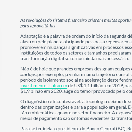
As revoluções do sistema financeiro criaram muitas oportun
para aproveitá-las
Adaptação é a palavra de ordem do início da segunda 
alastrou pelo planeta obrigando pessoas a repensarem a
promoverem mudanças significativas em processos essen
instituições de todos os setores e tamanhos precisaram
transformação digital se tornou ainda mais necessária.
Não é de hoje que grandes empresas designam equipes e
startups
, por exemplo, já vinham numa trajetória consol
período de isolamento social na aceleração deste fen
investimentos saltarem
de US$ 1,1 bilhão, em 2019, par
$1,9 bilhão em 2020, auge do temor provocado pelo co
O diagnóstico é incontestável: a tecnologia deixou de se
dentro das organizações e para a população em geral. 
tão emblemáticas quanto no setor financeiro. A expansão
meios de pagamento são sintomas evidentes da transf
Para se ter ideia, o presidente do Banco Central (BC)