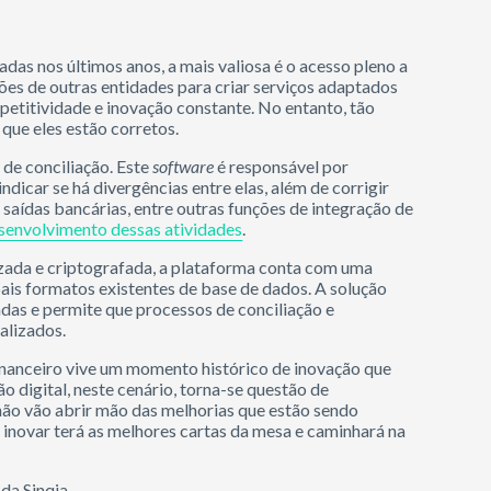
das nos últimos anos, a mais valiosa é o acesso pleno a
ões de outras entidades para criar serviços adaptados
etitividade e inovação constante. No entanto, tão
que eles estão corretos.
 de conciliação. Este
software
é responsável por
dicar se há divergências entre elas, além de corrigir
 saídas bancárias, entre outras funções de integração de
esenvolvimento dessas atividades
.
zada e criptografada, a plataforma conta com uma
pais formatos existentes de base de dados. A solução
das e permite que processos de conciliação e
nalizados.
financeiro vive um momento histórico de inovação que
 digital, neste cenário, torna-se questão de
não vão abrir mão das melhorias que estão sendo
inovar terá as melhores cartas da mesa e caminhará na
da Sinqia.