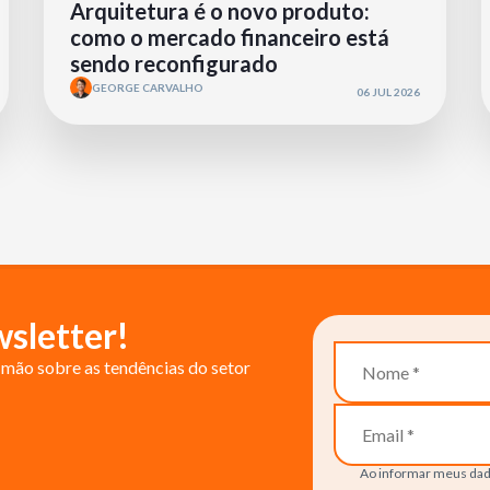
Arquitetura é o novo produto:
como o mercado financeiro está
sendo reconfigurado
GEORGE CARVALHO
06 JUL 2026
sletter!
mão sobre as tendências do setor
Ao informar meus dad