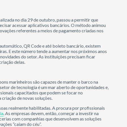
realizada no dia 29 de outubro, passou a permitir que
recisar acessar aplicativos bancários. O método animou
 inovações referentes a meios de pagamento criadas nos
utomático, QR Code e até boleto bancário, existem
eiras. E este número tende a aumentar nos próximos anos
novidades do setor. As instituições precisam ficar
criação delas.
ons marinheiros são capazes de manter o barco na
 setor de tecnologia é um mar aberto de oportunidades e,
ssionais capacitados que podem se focar no
 criação de novas soluções.
as realmente habilitadas. A procura por profissionais
ia
. As empresas devem, então, começar a investir na
rcerias com companhias que desenvolvem as soluções
vações “caiam do céu”.