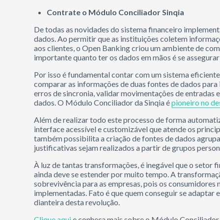
Contrate o Módulo Conciliador Sinqia
De todas as novidades do sistema financeiro implementa
dados. Ao permitir que as instituições coletem informaç
aos clientes, o Open Banking criou um ambiente de comp
importante quanto ter os dados em mãos é se assegurar 
Por isso é fundamental contar com um sistema eficiente
comparar as informações de duas fontes de dados para in
erros de sincronia, validar movimentações de entradas e
dados. O Módulo Conciliador da Sinqia é
pioneiro no d
Além de realizar todo este processo de forma automati
interface acessível e customizável que atende os princi
também possibilita a criação de fontes de dados agrupa
justificativas sejam realizados a partir de grupos perso
À luz de tantas transformações, é inegável que o setor 
ainda deve se estender por muito tempo. A transformação
sobrevivência para as empresas, pois os consumidores 
implementadas. Fato é que quem conseguir se adaptar e 
dianteira desta revolução.
Clique aqui
e conheça mais sobre o Módulo Conciliador 