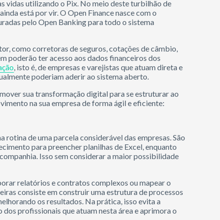
s vidas utilizando o Pix. No meio deste turbilhão de
ainda está por vir. O Open Finance nasce com o
uradas pelo Open Banking para todo o sistema
etor, como corretoras de seguros, cotações de câmbio,
m poderão ter acesso aos dados financeiros dos
zação
, isto é, de empresas e varejistas que atuam direta e
tualmente poderiam aderir ao sistema aberto.
mover sua transformação digital para se estruturar ao
ovimento na sua empresa de forma ágil e eficiente:
na rotina de uma parcela considerável das empresas. São
hecimento para preencher planilhas de Excel, enquanto
 companhia. Isso sem considerar a maior possibilidade
aborar relatórios e contratos complexos ou mapear o
nceiras consiste em construir uma estrutura de processos
elhorando os resultados. Na prática, isso evita a
o dos profissionais que atuam nesta área e aprimora o