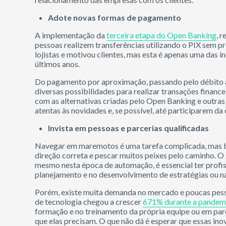
Adote novas formas de pagamento
A implementação da
terceira etapa do Open Banking
, 
pessoas realizem transferências utilizando o PIX sem p
lojistas e motivou clientes, mas esta é apenas uma das
últimos anos.
Do pagamento por aproximação, passando pelo débito a
diversas possibilidades para realizar transações financ
com as alternativas criadas pelo Open Banking e outras 
atentas às novidades e, se possível, até participarem da 
Invista em pessoas e parcerias qualificadas
Navegar em maremotos é uma tarefa complicada, mas b
direção correta e pescar muitos peixes pelo caminho. O
mesmo nesta época de automação, é essencial ter profi
planejamento e no desenvolvimento de estratégias ou na
Porém, existe muita demanda no mercado e poucas pesso
de tecnologia chegou a crescer
671% durante a pandem
formação e no treinamento da própria equipe ou em pa
que elas precisam. O que não dá é esperar que essas ino