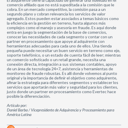
El adquirente tiene la capacidad de generar una fidelidad en el
comercio afiliado que no está supeditada a la comisión que le
cobra. En un mercado competitivo, la comisión pasa a un
segundo plano y cobran relevancia los servicios de valor
agregado. Estos pueden estar asociados a temas básicos como
la eficiencia en la gestión en terreno, hasta algunos más
complejos como el manejo y asesoría en fraude. Es aquí donde
entra en juego la segmentación de la base de comercios,
conocer las necesidades de cada segmento y contar con un
partner en procesamiento que apoye al adquirente con
herramientas adecuadas para cada uno de ellos. Una tienda
pequeña puede necesitar un buen servicio en terreno como eje,
soporte telefónico, o un estado de cuenta fácil de leer; mientras
un comercio sofisticado o un retail grande, necesita una
conexión directa, integración a sus sistemas contables, apoyo
de un área de tecnología 24×7, asistencia y herramientas de
monitoreo de fraude robustas. Es allí donde volvemos al punto
original y la importancia de definir el objetivo como adquirente,
afinar la estrategia para diferentes segmentos y establecer los
servicios que aportarán más valor y seguridad para los clientes,
justo donde un partner en procesamiento como Evertec hace
posible la diferenciación.
Artículo por:
Daniel Barba / Vicepresidente de Adquirencia y Procesamiento para
América Latina