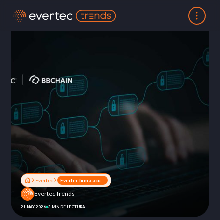
Evertec
Evertec firma acuerdo para adquirir participación mayoritaria en BBChain
Evertec Trends
21 MAY 2026
3 MIN DE LECTURA