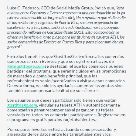
Luke C. Todesco, CEO de Social Media Group, indicó que,
“
esta
alianza entre Gustazos y Evertec representa una continuación de la ya
exitosa colaboración de largos años dirigida a ayudar a que el día a día
de los residentes y negocios de Puerto Rico, sea una experiencia de
excelencia. Evertec, como socio clave de Gustazos, nos ha apoyado
procesando millones de Gustazos desde 2011. Esta colaboración le
ofrece un beneficio a largo plazo para los titulares de tarjetas ATH, los
socios comerciales de Evertec en Puerto Rico y para el consumidor en
general.”
Entre los beneficios que GustitosGo le ofrece a los comercios
que procesan con Evertec y que se registren a través de
getgustitosgo.com
se destacan: el que los comercios pueden
participar del programa, que serán incluidos en las promociones
de mercadeo y, como beneficio principal, que los
tarjetahabientes serán incentivados a visitar a esos comercios.
De esta forma, no solo les ayudará a aumentar las ventas sino
también a recompensar la lealtad de sus clientes.
Los usuarios que desean participar solo tienen que visitar
gustitosgo.com
, vincular su tarjeta ATH y automáticamente
comenzarán a ganar recompensas al pagar con su tarjeta
vinculada en todos los comercios participantes. Registrarse en
el programa es gratis para los tarjetahabientes.
Por su parte, Evertec estará actuando como procesador y
agregador de los datos entre los tarjetahabientes y los