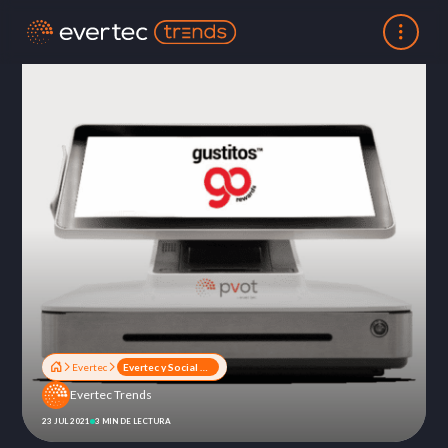
Evertec
Evertec y Social Media Group (Gustazos®) lanzaron al mercado Gustitos®Go
Evertec Trends
23 JUL 2021
3 MIN DE LECTURA