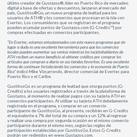
último creador de Gustazos®, líder en Puerto Rico de mercadeo
digital a base de ofertas y descuentos, lanzaron al mercado del
país, Gustitos®Go, un nuevo programa de lealtad para los
usuarios de ATH® y los comercios que procesan en la isla con
Evertec. Los consumidores que se registran en el programa
pueden acumular puntos de Gustazos.com (G-Credits™) por
compras efectuadas en comercios participantes.
“En Evertec, estamos entusiasmados con este nuevo programa que sin
lugar a duda es una excelente herramienta para que los comercios
locales puedan aumentar sus ventas mientras los tarjetahabientes de
ATH reciben un nuevo beneficio al obtener créditos por comprar los
artículos que compran a diario en sus tiendas favoritas. Es una excelente
forma de continuar fortaleciendo los comercios y la economía de Puerto
Rico”
indicó Mike Vizcarrondo, director comercial de Evertec para
Puerto Rico y el Caribe.
GustitosGo es un programa de lealtad que otorga puntos (G-
Credits) a los usuarios registrados a través de la plataforma de
Gustazos, al momento de realizar pagos con su tarjeta ATH en
comercios participantes. Al utilizar su tarjeta ATH debidamente
registrada en el programa, y comprar en un comercio
participante de GustitosGo, al presente, recibirán en G-Credits
el equivalente a 7% del total de su compra y un 12% al regresar
y realizar una compra por segunda ocasión en el mismo comercio
participante durante el mismo mes, según las reglas de
participación establecidas por GustitosGo. Estos G-Credits
podrán ser redimidos en www.Gustazos.com.