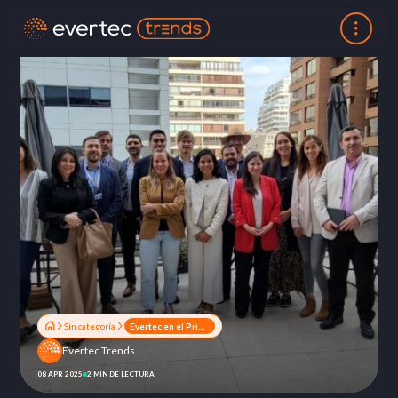
Sin categoría
Evertec en el Primer “Focal Points” de ChilePay del 2025
Evertec Trends
08 APR 2025
2 MIN DE LECTURA