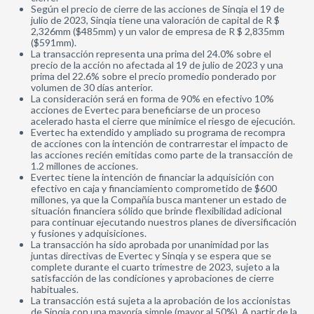
Según el precio de cierre de las acciones de Sinqia el 19 de
julio de 2023, Sinqia tiene una valoración de capital de R $
2,326mm ($485mm) y un valor de empresa de R $ 2,835mm
($591mm).
La transacción representa una prima del 24.0% sobre el
precio de la acción no afectada al 19 de julio de 2023 y una
prima del 22.6% sobre el precio promedio ponderado por
volumen de 30 días anterior.
La consideración será en forma de 90% en efectivo 10%
acciones de Evertec para beneficiarse de un proceso
acelerado hasta el cierre que minimice el riesgo de ejecución.
Evertec ha extendido y ampliado su programa de recompra
de acciones con la intención de contrarrestar el impacto de
las acciones recién emitidas como parte de la transacción de
1.2 millones de acciones.
Evertec tiene la intención de financiar la adquisición con
efectivo en caja y financiamiento comprometido de $600
millones, ya que la Compañía busca mantener un estado de
situación financiera sólido que brinde flexibilidad adicional
para continuar ejecutando nuestros planes de diversificación
y fusiones y adquisiciones.
La transacción ha sido aprobada por unanimidad por las
juntas directivas de Evertec y Sinqia y se espera que se
complete durante el cuarto trimestre de 2023, sujeto a la
satisfacción de las condiciones y aprobaciones de cierre
habituales.
La transacción está sujeta a la aprobación de los accionistas
de Sinqia con una mayoría simple (mayor al 50%). A partir de la