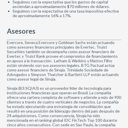
Seguimos con la expectativa que los gastos de capital
asciendan a aproximadamente $70 millones de dólares.
Seguimos con la expectativa de una tasa impositiva efectiva
de aproximadamente 16% a 17%.
Asesores
Evercore, Seneca Evercore y Goldman Sachs están actuando
como asesores financieros principales de Evertec. Truist
Securities también se desempeña como asesor financiero de
Evertec y Truist Bank provee el compromiso de financiamiento
en apoyo a la transacción . Latham & Watkins y Mattos Filho
están sirviendo son sus asesores legales. BTG Pactual actúa
como asesor financiero de Sinqia. Trinidade Sociedade de
Advogados y Simpson Thatcher & Bartlett LLP están actuando
como asesor legal de Sinqia.
Sinqia (B3:SQIA3) es un proveedor líder de tecnología para
instituciones financieras que operan en Brasil. La compañía
ofrece una cartera completa de software y atiende a más de 900
clientes a través de cuatro verticales de negocios. La compañía
ha estado ejecutando una estrategia de consolidación que
resultó en una posición de liderazgo dentro del país después de
24 adquisiciones. Como consecuencia, Sinqia ha sido
mencionada en el ranking global IDC FinTech Top 100 durante
cinco años consecutivos. Con sede en Sao Paulo, la compañía