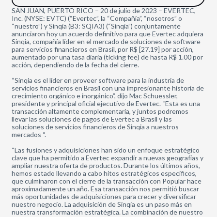
SAN JUAN, PUERTO RICO – 20 de julio de 2023 – EVERTEC,
Inc. (NYSE: EVTC) (“Evertec”, la “Compañía”, “nosotros” o
“nuestro”) y Sinqia (B3: SQIA3) (“Sinqia”) conjuntamente
anunciaron hoy un acuerdo definitivo para que Evertec adquiera
Sinqia, compañía líder en el mercado de soluciones de software
para servicios financieros en Brasil, por R$ [27.19] por acción,
aumentado por una tasa diaria (ticking fee) de hasta R$ 1.00 por
acción, dependiendo de la fecha del cierre.
“Sinqia es el líder en proveer software para la industria de
servicios financieros en Brasil con una impresionante historia de
crecimiento orgánico e inorgánico”, dijo Mac Schuessler,
presidente y principal oficial ejecutivo de Evertec. “Esta es una
transacción altamente complementaria, y juntos podremos
llevar las soluciones de pagos de Evertec a Brasil y las
soluciones de servicios financieros de Sinqia a nuestros
mercados “.
“Las fusiones y adquisiciones han sido un enfoque estratégico
clave que ha permitido a Evertec expandir a nuevas geografías y
ampliar nuestra oferta de productos. Durante los últimos años,
hemos estado llevando a cabo hitos estratégicos específicos,
que culminaron con el cierre de la transacción con Popular hace
aproximadamente un año. Esa transacción nos permitió buscar
más oportunidades de adquisiciones para crecer y diversificar
nuestro negocio. La adquisición de Sinqia es un paso más en
nuestra transformación estratégica. La combinación de nuestro