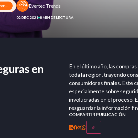
Evertec Trends
El ABC de las compras seguras en internet
02 DEC 2021
8 MIN DE LECTURA
eguras en
En el último año, las compra
toda la región, trayendo con
consumidores finales. Este c
especialmente sobre segurida
involucradas en el proceso. 
resguardar la información fi
COMPARTIR PUBLICACIÓN