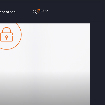
ES
 nosotros
EN