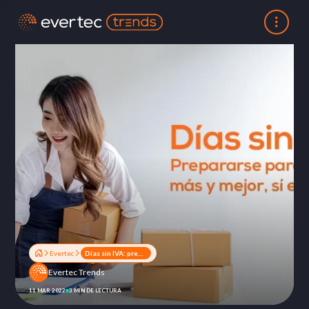
Evertec
Días sin IVA: prepararse para vender más y mejor, sí es posible
Evertec Trends
11 MAR 2022
3 MIN DE LECTURA