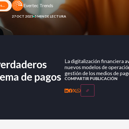
Evertec Trends
¿Control o alianza? Los verdaderos desafíos de tener un sistema de pagos propio
27 OCT 2025
5 MIN DE LECTURA
 verdaderos
La digitalización financiera
nuevos modelos de operación 
gestión de los medios de pag
stema de pagos
COMPARTIR PUBLICACIÓN