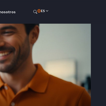
ES
 nosotros
PT-BR
EN