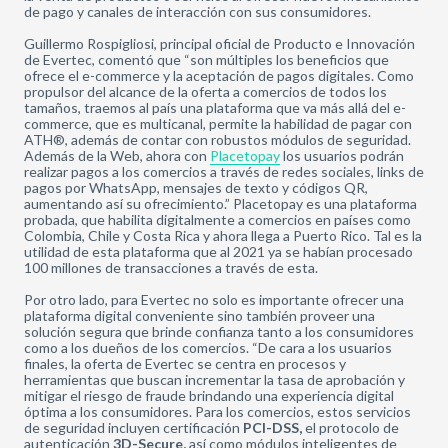
de pago y canales de interacción con sus consumidores.
Guillermo Rospigliosi, principal oficial de Producto e Innovación
de Evertec, comentó que “son múltiples los beneficios que
ofrece el e-commerce y la aceptación de pagos digitales. Como
propulsor del alcance de la oferta a comercios de todos los
tamaños, traemos al país una plataforma que va más allá del e-
commerce, que es multicanal, permite la habilidad de pagar con
ATH®, además de contar con robustos módulos de seguridad.
Además de la Web, ahora con
Placetopay
los usuarios podrán
realizar pagos a los comercios a través de redes sociales, links de
pagos por WhatsApp, mensajes de texto y códigos QR,
aumentando así su ofrecimiento.” Placetopay es una plataforma
probada, que habilita digitalmente a comercios en países como
Colombia, Chile y Costa Rica y ahora llega a Puerto Rico. Tal es la
utilidad de esta plataforma que al 2021 ya se habían procesado
100 millones de transacciones a través de esta.
Por otro lado, para Evertec no solo es importante ofrecer una
plataforma digital conveniente sino también proveer una
solución segura que brinde confianza tanto a los consumidores
como a los dueños de los comercios. “De cara a los usuarios
finales, la oferta de Evertec se centra en procesos y
herramientas que buscan incrementar la tasa de aprobación y
mitigar el riesgo de fraude brindando una experiencia digital
óptima a los consumidores. Para los comercios, estos servicios
de seguridad incluyen certificación
PCI-DSS,
el protocolo de
autenticación
3D-Secure,
así como módulos inteligentes de