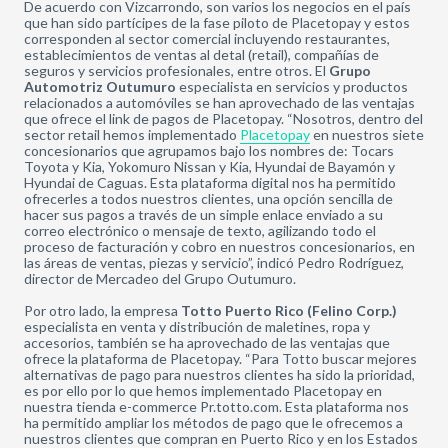
De acuerdo con Vizcarrondo, son varios los negocios en el país
que han sido partícipes de la fase piloto de Placetopay y estos
corresponden al sector comercial incluyendo restaurantes,
establecimientos de ventas al detal (retail), compañías de
seguros y servicios profesionales, entre otros. El
Grupo
Automotriz Outumuro
especialista en servicios y productos
relacionados a automóviles se han aprovechado de las ventajas
que ofrece el link de pagos de Placetopay. “Nosotros, dentro del
sector retail hemos implementado
Placetopay
en nuestros siete
concesionarios que agrupamos bajo los nombres de: Tocars
Toyota y Kia, Yokomuro Nissan y Kia, Hyundai de Bayamón y
Hyundai de Caguas. Esta plataforma digital nos ha permitido
ofrecerles a todos nuestros clientes, una opción sencilla de
hacer sus pagos a través de un simple enlace enviado a su
correo electrónico o mensaje de texto, agilizando todo el
proceso de facturación y cobro en nuestros concesionarios, en
las áreas de ventas, piezas y servicio”, indicó Pedro Rodríguez,
director de Mercadeo del Grupo Outumuro.
Por otro lado, la empresa
Totto Puerto Rico (Felino Corp.)
especialista en venta y distribución de maletines, ropa y
accesorios, también se ha aprovechado de las ventajas que
ofrece la plataforma de Placetopay. “Para Totto buscar mejores
alternativas de pago para nuestros clientes ha sido la prioridad,
es por ello por lo que hemos implementado Placetopay en
nuestra tienda e-commerce Pr.totto.com. Esta plataforma nos
ha permitido ampliar los métodos de pago que le ofrecemos a
nuestros clientes que compran en Puerto Rico y en los Estados