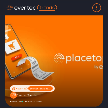
Evertec
Evertec lanza nueva plataforma de pagos en línea | Placetopay
Evertec Trends
08 JUN 2022
7 MIN DE LECTURA