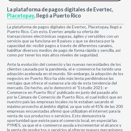
La plataforma de pagos digitales de Evertec,
Placetopay
, llegó a Puerto Rico
La plataforma de pagos digitales de Evertec, Placetopay, llegó a
Puerto Rico. Con esto, Evertec amplía su oferta de
transacciones electrónicas seguras, ágiles y versátiles con un
servicio que ya funciona en 8 países y que se destaca por la
capacidad de: recibir pagos a través de diferentes canales,
habilitar diversos medios de pago de forma rápida y sencilla, así
como por tener los más altos niveles de seguridad.
Ante la evolución del comercio y las nuevas necesidades de los
clientes causada por la pandemia, el e-commerce ha tenido una
adopción acelerada en el mundo. Sin embargo, la adopción de los
negocios en Puerto Rico ha sido más lenta perdiéndose las
ventajas que ofrece el sumarse a la ola de esta tendencia del
mercado. De hecho, así lo demostró el “Estudio 2021: e-
Commerce en Puerto Rico” publicado en junio del pasado año
por la Cámara de Comercio de Puerto Rico, el cual indicó que en
nuestro país las empresas locales no le estaban sacando el
máximo provecho al ámbito digital, ya que solo el 41% de las 200
empresas encuestadas afirmó que utilizaban el internet para la
venta de sus productos o servicios. Esto demuestra la
oportunidad que existe para el comercio local, en especial las
PYMES, ya que el e-commerce ayuda a incrementar el alcance y
la venta de productos o servicios al ofrecer nuevos mecanismos