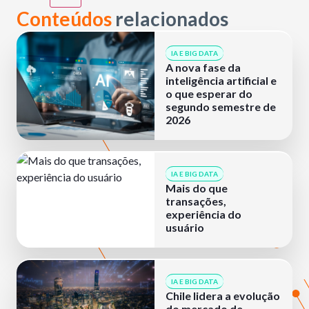
Conteúdos
relacionados
IA E BIG DATA
A nova fase da
inteligência artificial e
o que esperar do
segundo semestre de
2026
IA E BIG DATA
Mais do que
transações,
experiência do
usuário
IA E BIG DATA
Chile lidera a evolução
do mercado de