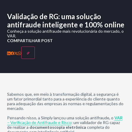
Validação de RG: uma solução
antifraude inteligente e 100% online
Conheça a solução antifraude mais revolucionária do mercado, o
VAR.
COMPARTILHAR POST
Sabemos que, em meio à transformação digital, a segurança é
um fator primordial tanto para a experiência do cliente quanto
para adequação das empresas às normas e regulamentações do
mercado.
Pensando nisso, a Simply lançou uma solução antifraude, o
VAR
– Verificação de Antifraude e Risco
: um validador de RG capaz
de realizar a
documentoscopia eletrônica
completa do
documento
com inteligência artificial.