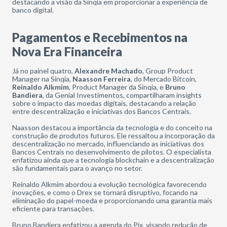
destacando a visão da Sinqia em proporcionar a experiência de
banco digital.
Pagamentos e Recebimentos na
Nova Era Financeira
Já no painel quatro,
Alexandre Machado
, Group Product
Manager na Sinqia,
Naasson Ferreira
, do Mercado Bitcoin,
Reinaldo Alkmim
, Product Manager da Sinqia, e
Bruno
Bandiera
, da Genial Investimentos, compartilharam insights
sobre o impacto das moedas digitais, destacando a relação
entre descentralização e iniciativas dos Bancos Centrais.
Naasson destacou a importância da tecnologia e do conceito na
construção de produtos futuros. Ele ressaltou a incorporação da
descentralização no mercado, influenciando as iniciativas dos
Bancos Centrais no desenvolvimento de pilotos. O especialista
enfatizou ainda que a tecnologia blockchain e a descentralização
são fundamentais para o avanço no setor.
Reinaldo Alkmim abordou a evolução tecnológica favorecendo
inovações, e como o Drex se tornará disruptivo, focando na
eliminação do papel-moeda e proporcionando uma garantia mais
eficiente para transações.
Bruno Bandiera enfatizou a agenda do Pix, visando redução de