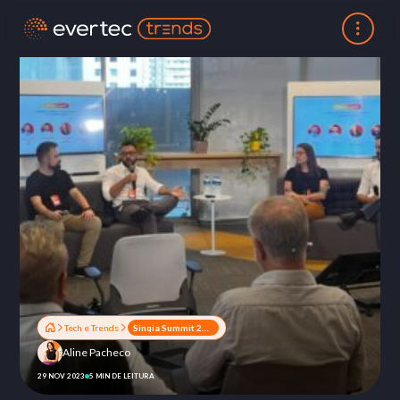
Tech e Trends
Sinqia Summit 2023 destaca inovações e tendências do setor financeiro; assista ao vídeo
Aline Pacheco
29 NOV 2023
5 MIN DE LEITURA