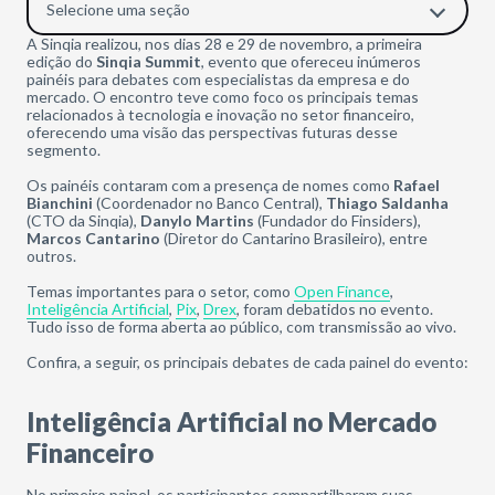
Selecione uma seção
A Sinqia realizou, nos dias 28 e 29 de novembro, a primeira
edição do
Sinqia Summit
, evento que ofereceu inúmeros
painéis para debates com especialistas da empresa e do
mercado.
O encontro teve como foco os principais temas
relacionados à tecnologia e inovação no setor financeiro,
oferecendo uma visão das perspectivas futuras desse
segmento.
Os painéis contaram com a presença de nomes como
Rafael
Bianchini
(Coordenador no Banco Central),
Thiago Saldanha
(CTO da Sinqia),
Danylo Martins
(Fundador do Finsiders),
Marcos Cantarino
(Diretor do Cantarino Brasileiro), entre
outros.
Temas importantes para o setor, como
Open Finance
,
Inteligência Artificial
,
Pix
,
Drex
, foram debatidos no evento.
Tudo isso de forma aberta ao público, com transmissão ao vivo.
Confira, a seguir, os principais debates de cada painel do evento:
Inteligência Artificial no Mercado
Financeiro
No primeiro painel, os participantes compartilharam suas