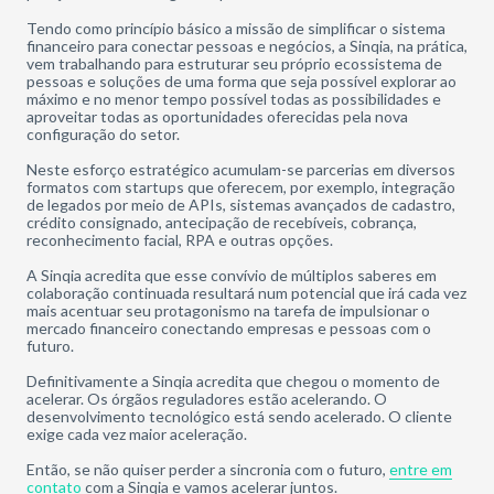
Tendo como princípio básico a missão de simplificar o sistema
financeiro para conectar pessoas e negócios, a Sinqia, na prática,
vem trabalhando para estruturar seu próprio ecossistema de
pessoas e soluções de uma forma que seja possível explorar ao
máximo e no menor tempo possível todas as possibilidades e
aproveitar todas as oportunidades oferecidas pela nova
configuração do setor.
Neste esforço estratégico acumulam-se parcerias em diversos
formatos com startups que oferecem, por exemplo, integração
de legados por meio de APIs, sistemas avançados de cadastro,
crédito consignado, antecipação de recebíveis, cobrança,
reconhecimento facial, RPA e outras opções.
A Sinqia acredita que esse convívio de múltiplos saberes em
colaboração continuada resultará num potencial que irá cada vez
mais acentuar seu protagonismo na tarefa de impulsionar o
mercado financeiro conectando empresas e pessoas com o
futuro.
Definitivamente a Sinqia acredita que chegou o momento de
acelerar. Os órgãos reguladores estão acelerando. O
desenvolvimento tecnológico está sendo acelerado. O cliente
exige cada vez maior aceleração.
Então, se não quiser perder a sincronia com o futuro,
entre em
contato
com a Sinqia e vamos acelerar juntos.