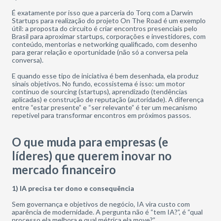
É exatamente por isso que a parceria do Torq com a Darwin
Startups para realização do projeto On The Road é um exemplo
útil: a proposta do circuito é criar encontros presenciais pelo
Brasil para aproximar startups, corporações e investidores, com
conteúdo, mentorias e networking qualificado, com desenho
para gerar relação e oportunidade (não só a conversa pela
conversa).
E quando esse tipo de iniciativa é bem desenhada, ela produz
sinais objetivos. No fundo, ecossistema é isso: um motor
contínuo de sourcing (startups), aprendizado (tendências
aplicadas) e construção de reputação (autoridade). A diferença
entre “estar presente” e “ser relevante” é ter um mecanismo
repetível para transformar encontros em próximos passos.
O que muda para empresas (e
líderes) que querem inovar no
mercado financeiro
1) IA precisa ter dono e consequência
Sem governança e objetivos de negócio, IA vira custo com
aparência de modernidade. A pergunta não é “tem IA?”, é “qual
processo ela melhora e qual métrica ela move?”.