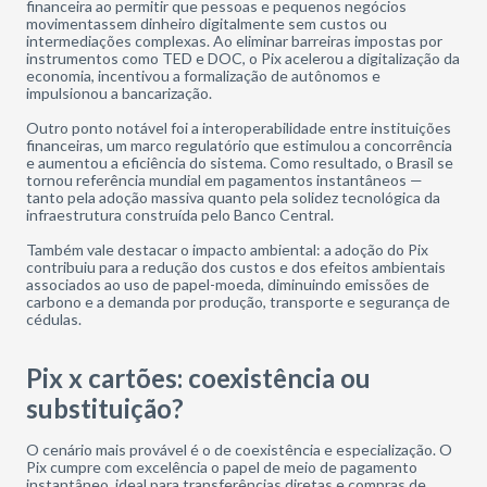
financeira ao permitir que pessoas e pequenos negócios
movimentassem dinheiro digitalmente sem custos ou
intermediações complexas. Ao eliminar barreiras impostas por
instrumentos como TED e DOC, o Pix acelerou a digitalização da
economia, incentivou a formalização de autônomos e
impulsionou a bancarização.
Outro ponto notável foi a interoperabilidade entre instituições
financeiras, um marco regulatório que estimulou a concorrência
e aumentou a eficiência do sistema. Como resultado, o Brasil se
tornou referência mundial em pagamentos instantâneos —
tanto pela adoção massiva quanto pela solidez tecnológica da
infraestrutura construída pelo Banco Central.
Também vale destacar o impacto ambiental: a adoção do Pix
contribuiu para a redução dos custos e dos efeitos ambientais
associados ao uso de papel-moeda, diminuindo emissões de
carbono e a demanda por produção, transporte e segurança de
cédulas.
Pix x cartões: coexistência ou
substituição?
O cenário mais provável é o de coexistência e especialização. O
Pix cumpre com excelência o papel de meio de pagamento
instantâneo, ideal para transferências diretas e compras de