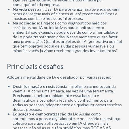
consequência da empresa.
Na vida pessoal
: Usar IA para organizar sua agenda, sugerir
rotas de viagem mais eficientes ou até recomendar livros e
músicas com base nos seus interesses.
Na sociedade
: Projetos como diagnósticos médicos
assistidos por IA ou iniciativas para monitoramento
ambiental são exemplos poderosos de como a mentalidade
de IA pode transformar vidas. Nesse momento quero fazer
uma provocação: Quantos projetos de IA (generativa ou não)
que tem objetivo social de ajudar pessoas vulneráveis ou
minorias vocês já viram recebendo grandes investimentos?
Principais desafios
Adotar a mentalidade de IA é desafiador por várias razões:
Desinformação e resistência
: Infelizmente muitos ainda
veem a IA como uma ameaça, em vez de uma ferramenta.
Precisamos quebrar rapidamente essa barreira e
desmistificar a tecnologia levando o conhecimento para
todas as pessoas independente de quaisquer características
dessas pessoas.
Educação e democratização da IA
: Assim como
aprendemos a pensar digitalmente, é necessário um esforço
coletivo para que a alfabetização em IA chegue a mais
pessoas, não só as que têm privilégios, mas TODAS AS