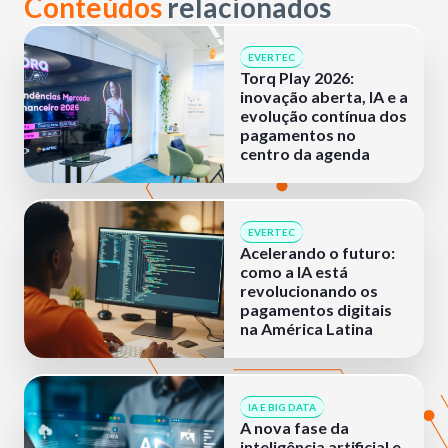
Conteúdos
relacionados
EVERTEC
Torq Play 2026:
inovação aberta, IA e a
evolução contínua dos
pagamentos no
centro da agenda
EVERTEC
Acelerando o futuro:
como a IA está
revolucionando os
pagamentos digitais
na América Latina
IA E BIG DATA
A nova fase da
inteligência artificial e