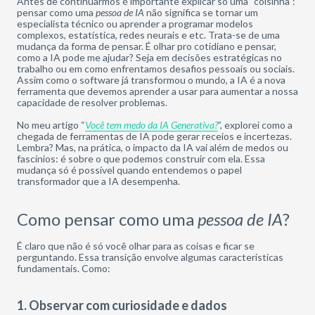
Antes de continuarmos é importante explicar só uma “coisinha”:
pensar como uma
pessoa de IA
não significa se tornar um
especialista técnico ou aprender a programar modelos
complexos, estatística, redes neurais e etc. Trata-se de uma
mudança da forma de pensar. É olhar pro cotidiano e pensar,
como a IA pode me ajudar? Seja em decisões estratégicas no
trabalho ou em como enfrentamos desafios pessoais ou sociais.
Assim como o software já transformou o mundo, a IA é a nova
ferramenta que devemos aprender a usar para aumentar a nossa
capacidade de resolver problemas.
No meu artigo “
Você tem medo da IA Generativa?
”, explorei como a
chegada de ferramentas de IA pode gerar receios e incertezas.
Lembra? Mas, na prática, o impacto da IA vai além de medos ou
fascínios: é sobre o que podemos construir com ela. Essa
mudança só é possível quando entendemos o papel
transformador que a IA desempenha.
Como pensar como uma
pessoa de IA
?
É claro que não é só você olhar para as coisas e ficar se
perguntando. Essa transição envolve algumas características
fundamentais. Como:
1. Observar com curiosidade e dados