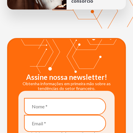
consórcio
Assine nossa newsletter!
Obtenha informações em primeira mão sobre as
tendências do setor financeiro.